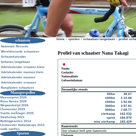
home
>
sporten
>
schaatsen langebaan
>
profiel sch
schaatsen
Nationale Records
Wereldrecords schaatsen
Profiel van schaatser Nana Takagi
Schaatskalender
Ijsbanen langebaan
Adelskalender vrouwen klein
Naam:
Adelskalender mannen klein
Geslacht:
Nationaliteit:
Adelskalender mannen
Geboortedatum:
Adelskalender vrouwen
Ranglijsten schaatsen
Persoonlijke records
Managerspellen
500m
38.67
Massasprint 2026
1000m
1:15.08
Rosa Nostra 2026
1500m
1:52.06
Wegwedstrijd 2026
3000m
3:57.81
IJsmeester 2025
5000m
7:08.77
Vuelta maÃ±ager 2025
vierkamp
162.032
Strafschop 2021
sprint
166.870
Bettingpractice 2014
mini vierkamp
165.429
IJsmeester Hollandcups 2013
Baanrecords
oude spellen
Deze schaatser heeft geen baanrecords
Sporten
Uitslagen