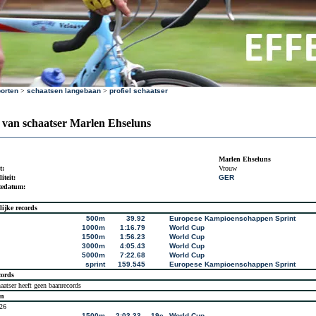
orten
>
schaatsen langebaan
>
profiel schaatser
l van schaatser Marlen Ehseluns
Marlen Ehseluns
t:
Vrouw
iteit:
GER
tedatum:
lijke records
500m
39.92
Europese Kampioenschappen Sprint
1000m
1:16.79
World Cup
1500m
1:56.23
World Cup
3000m
4:05.43
World Cup
5000m
7:22.68
World Cup
sprint
159.545
Europese Kampioenschappen Sprint
cords
aatser heeft geen baanrecords
en
26
1500m
2:03.33
19e
World Cup