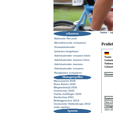
home
>
sp
schaatsen
Nationale Records
Wereldrecords schaatsen
Profie
Schaatskalender
Ijsbanen langebaan
Adelskalender vrouwen klein
Naam:
Adelskalender mannen klein
Geslach
National
Adelskalender mannen
Geboor
Adelskalender vrouwen
Ranglijsten schaatsen
Persoon
Managerspellen
Massasprint 2026
Rosa Nostra 2026
Wegwedstrijd 2026
IJsmeester 2025
Vuelta maÃ±ager 2025
Strafschop 2021
Baanre
Bettingpractice 2014
Deze sch
IJsmeester Hollandcups 2013
Uitslag
oude spellen
2025-20
Sporten