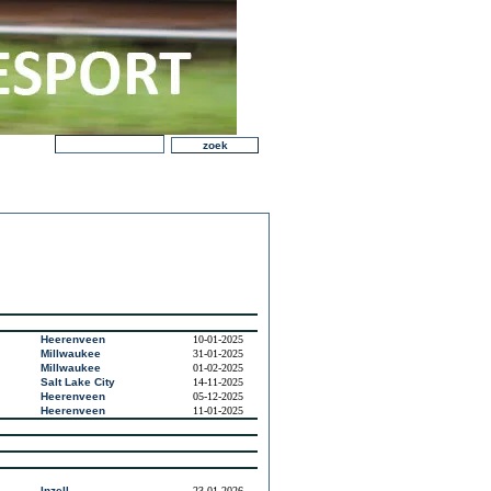
Heerenveen
10-01-2025
Millwaukee
31-01-2025
Millwaukee
01-02-2025
Salt Lake City
14-11-2025
Heerenveen
05-12-2025
Heerenveen
11-01-2025
Inzell
23-01-2026