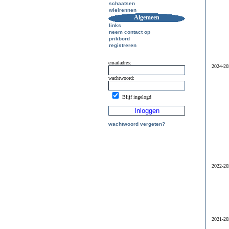
schaatsen
wielrennen
Algemeen
links
neem contact op
prikbord
registreren
emailadres:
2024-20
wachtwoord:
Blijf ingelogd
wachtwoord vergeten?
2022-20
2021-20