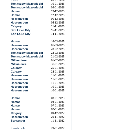
Tomaszow Mazowiecki
10-01-2026
Tomaszow Mazowiecki
09-01-2026
Hamar
13-12-2025
Hamar
12-12-2025
Heerenveen
06-12-2025
Heerenveen
05-12-2025
Calgary
21-11-2025
Salt Lake City
15-11-2025
Salt Lake City
14-11-2025
Hamar
16-03-2025
Heerenveen
01-03-2025
Heerenveen
28-02-2025
Tomaszow Mazowiecki
22-02-2025
Tomaszow Mazowiecki
21-02-2025
Millwaukee
01-02-2025
Millwaukee
31-01-2025
Calgary
25-01-2025
Calgary
24-01-2025
Heerenveen
11-01-2025
Heerenveen
11-01-2025
Heerenveen
11-01-2025
Heerenveen
10-01-2025
Heerenveen
10-01-2025
Hamar
08-01-2023
Hamar
08-01-2023
Hamar
07-01-2023
Hamar
07-01-2023
Calgary
09-12-2022
Heerenveen
20-11-2022
Stavanger
11-11-2022
Innsbruck
29-01-2022