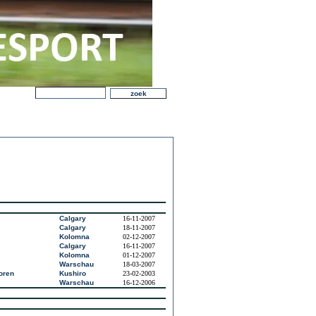
Calgary
16-11-2007
Calgary
18-11-2007
Kolomna
02-12-2007
Calgary
16-11-2007
Kolomna
01-12-2007
Warschau
18-03-2007
oren
Kushiro
23-02-2003
Warschau
16-12-2006