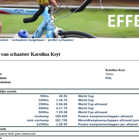
orten
>
schaatsen langebaan
>
profiel schaatser
l van schaatser Karolina Ksyt
Karolina Ksyt
t:
Vrouw
iteit:
POL
tedatum:
lijke records
500m
40.50
World Cup
1000m
1:18.75
World Cup
1500m
2:04.66
World Cup allround
3000m
4:17.79
World Cup
5000m
7:29.58
World Cup allround
vierkamp
189.828
Poolse kampioenschappen allround
mini vierkamp
181.726
Wereldkampioenschappen allround juni
2x500m
1:26.50
Poolse kampioenschappen per afstand
cords
aatser heeft geen baanrecords
en