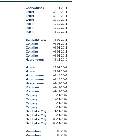
Chelyabinsk
18-11-2011
Erfurt
30-10-2011
Erfurt
30-10-2011
Erfurt
29-10-2011
Inzell
16-10-2011
Inzell
15-10-2011
Inzell
15-10-2011
Salt Lake City
18-02-2011
Collalbo
09-01-2011
Collalbo
09-01-2011
Collalbo
08-01-2011
Collalbo
08-01-2011
Heerenveen
13-11-2010
Hamar
27-01-2008
Hamar
25-01-2008
Heerenveen
09-12-2007
Heerenveen
09-12-2007
Heerenveen
07-12-2007
Kolomna
02-12-2007
Kolomna
01-12-2007
Calgary
18-11-2007
Calgary
17-11-2007
Calgary
16-11-2007
Calgary
16-11-2007
Salt Lake City
11-11-2007
Salt Lake City
10-11-2007
Salt Lake City
09-11-2007
Salt Lake City
09-11-2007
Warschau
18-03-2007
Warschau
18-03-2007