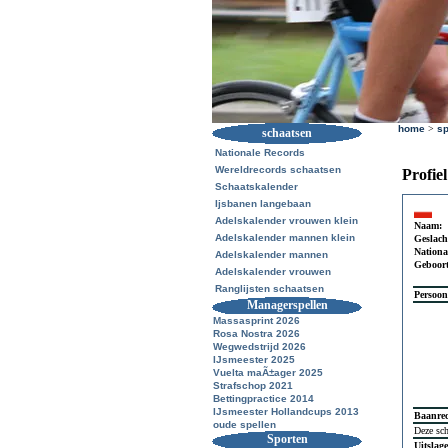
home
>
sp
schaatsen
Nationale Records
Wereldrecords schaatsen
Profie
Schaatskalender
Ijsbanen langebaan
Adelskalender vrouwen klein
Naam:
Adelskalender mannen klein
Geslach
National
Adelskalender mannen
Geboor
Adelskalender vrouwen
Ranglijsten schaatsen
Persoon
Managerspellen
Massasprint 2026
Rosa Nostra 2026
Wegwedstrijd 2026
IJsmeester 2025
Vuelta maÃ±ager 2025
Strafschop 2021
Bettingpractice 2014
IJsmeester Hollandcups 2013
Baanre
oude spellen
Deze sch
Sporten
Uitslag