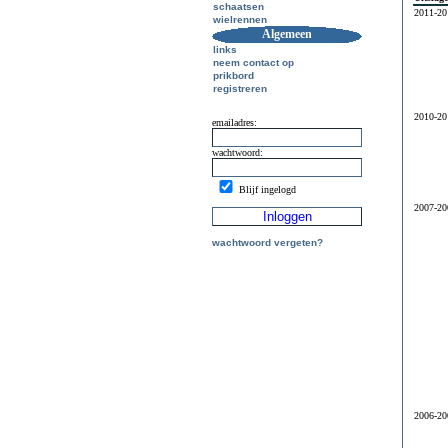
schaatsen
2011-20
wielrennen
Algemeen
links
neem contact op
prikbord
registreren
2010-20
emailadres:
wachtwoord:
Blijf ingelogd
2007-20
wachtwoord vergeten?
2006-20