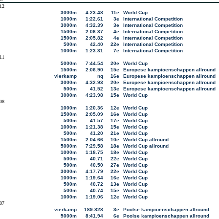
12
3000m
4:23.48
11e
World Cup
1000m
1:22.61
3e
International Competition
3000m
4:32.39
3e
International Competition
1500m
2:06.37
4e
International Competition
1500m
2:05.82
4e
International Competition
500m
42.40
22e
International Competition
1000m
1:23.31
7e
International Competition
11
5000m
7:44.54
20e
World Cup
1500m
2:06.90
15e
Europese kampioenschappen allround
vierkamp
nq
16e
Europese kampioenschappen allround
3000m
4:32.93
20e
Europese kampioenschappen allround
500m
41.52
13e
Europese kampioenschappen allround
3000m
4:23.98
15e
World Cup
08
1000m
1:20.36
12e
World Cup
1500m
2:05.09
16e
World Cup
500m
41.57
17e
World Cup
1000m
1:21.38
15e
World Cup
500m
41.20
21e
World Cup
1500m
2:04.66
10e
World Cup allround
5000m
7:29.58
18e
World Cup allround
1000m
1:18.75
18e
World Cup
500m
40.71
22e
World Cup
500m
40.50
27e
World Cup
3000m
4:17.79
22e
World Cup
1000m
1:19.64
16e
World Cup
500m
40.72
13e
World Cup
500m
40.74
15e
World Cup
1000m
1:19.06
12e
World Cup
07
vierkamp
189.828
3e
Poolse kampioenschappen allround
5000m
8:41.94
6e
Poolse kampioenschappen allround