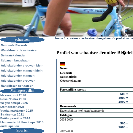
home
>
sporten
>
schaatsen langebaan
>
profiel sch
schaatsen
Nationale Records
Wereldrecords schaatsen
Profiel van schaatser Jennifer Bl�del
Schaatskalender
Ijsbanen langebaan
Adelskalender vrouwen klein
Naam:
Adelskalender mannen klein
Geslacht:
Adelskalender mannen
Nationaliteit:
Adelskalender vrouwen
Geboortedatum:
Ranglijsten schaatsen
Persoonlijke records
Managerspellen
500m
Massasprint 2026
1000m
Rosa Nostra 2026
1500m
Wegwedstrijd 2026
Baanrecords
IJsmeester 2025
Vuelta maÃ±ager 2025
Deze schaatser heeft geen baanrecords
Strafschop 2021
Uitslagen
Bettingpractice 2014
2008-2009
IJsmeester Hollandcups 2013
500m
oude spellen
1000m
Sporten
2007-2008