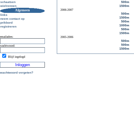
schaatsen
500m
wielrennen
1500m
Algemeen
2006-2007
500m
links
1500m
neem contact op
500m
prikbord
1000m
registreren
500m
1500m
emailadres:
2005-2006
500m
500m
wachtwoord:
1500m
Blijf ingelogd
wachtwoord vergeten?