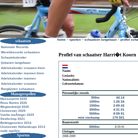
home
>
sporten
>
schaatsen langebaan
>
profiel sch
schaatsen
Nationale Records
Wereldrecords schaatsen
Profiel van schaatser Harri�t Koorn
Schaatskalender
Ijsbanen langebaan
Adelskalender vrouwen klein
Naam:
Adelskalender mannen klein
Geslacht:
Adelskalender mannen
Nationaliteit:
Adelskalender vrouwen
Geboortedatum:
Ranglijsten schaatsen
Persoonlijke records
Managerspellen
500m
44.14
Massasprint 2026
1000m
1:26.34
Rosa Nostra 2026
1500m
2:09.43
Wegwedstrijd 2026
3000m
4:31.01
IJsmeester 2025
5000m
8:59.91
Vuelta maÃ±ager 2025
mini vierkamp
179.501
Strafschop 2021
Baanrecords
Bettingpractice 2014
IJsmeester Hollandcups 2013
5000m
8:59.91
oude spellen
Uitslagen
Sporten
2008-2009