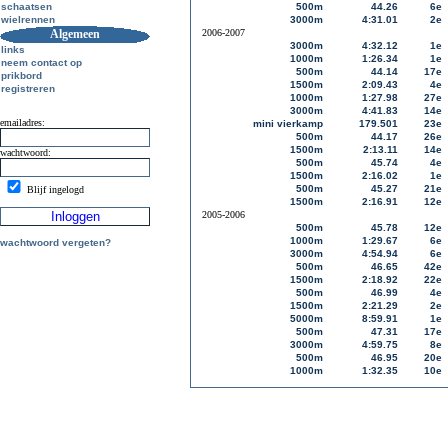
schaatsen
500m
44.26
6e
wielrennen
3000m
4:31.01
2e
Algemeen
2006-2007
3000m
4:32.12
1e
links
1000m
1:26.34
1e
neem contact op
500m
44.14
17e
prikbord
1500m
2:09.43
4e
registreren
1000m
1:27.98
27e
3000m
4:41.83
14e
emailadres:
mini vierkamp
179.501
23e
500m
44.17
26e
1500m
2:13.11
14e
wachtwoord:
500m
45.74
4e
1500m
2:16.02
1e
500m
45.27
21e
Blijf ingelogd
1500m
2:16.91
12e
2005-2006
500m
45.78
12e
1000m
1:29.67
6e
wachtwoord vergeten?
3000m
4:54.94
6e
500m
46.65
42e
1500m
2:18.92
22e
500m
46.99
4e
1500m
2:21.29
2e
5000m
8:59.91
1e
500m
47.31
17e
3000m
4:59.75
8e
500m
46.95
20e
1000m
1:32.35
10e