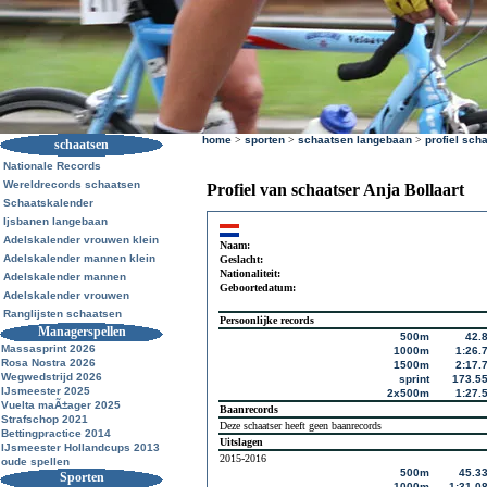
home
>
sporten
>
schaatsen langebaan
>
profiel sch
schaatsen
Nationale Records
Wereldrecords schaatsen
Profiel van schaatser Anja Bollaart
Schaatskalender
Ijsbanen langebaan
Adelskalender vrouwen klein
Naam:
Adelskalender mannen klein
Geslacht:
Nationaliteit:
Adelskalender mannen
Geboortedatum:
Adelskalender vrouwen
Ranglijsten schaatsen
Persoonlijke records
Managerspellen
500m
42.
Massasprint 2026
1000m
1:26.
Rosa Nostra 2026
1500m
2:17.
Wegwedstrijd 2026
sprint
173.5
IJsmeester 2025
2x500m
1:27.
Vuelta maÃ±ager 2025
Baanrecords
Strafschop 2021
Deze schaatser heeft geen baanrecords
Bettingpractice 2014
Uitslagen
IJsmeester Hollandcups 2013
2015-2016
oude spellen
500m
45.3
Sporten
1000m
1:31.0