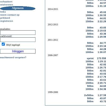
schaatsen
500m
44.5
wielrennen
1000m
1:31.1
Algemeen
2014-2015
links
500m
45.0
neem contact op
1000m
1:30.5
prikbord
500m
44.8
registreren
1500m
2:22.2
2012-2013
500m
43.8
emailadres:
1500m
2:19.6
500m
43.3
wachtwoord:
1000m
1:29.9
2011-2012
500m
44.7
Blijf ingelogd
1500m
2:23.1
500m
44.2
1000m
1:30.0
2006-2007
wachtwoord vergeten?
sprint
173.55
1000m
1:29.1
500m
42.8
1000m
1:26.7
500m
42.8
500m
43.0
1500m
2:17.7
500m
43.6
1500m
2:20.7
500m
44.6
1000m
1:34.3
1999-2000
2x500m
1:27.5
500m
43.8
500m
43.7