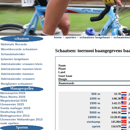
home
>
sporten
>
schaatsen langebaan
>
schaatstoe
schaatsen
Nationale Records
Wereldrecords schaatsen
Schaatsen: toernooi baangegevens ba
Schaatskalender
Ijsbanen langebaan
Adelskalender vrouwen klein
Naam
Plaats
Adelskalender mannen klein
Land
Adelskalender mannen
Soort baan
Adelskalender vrouwen
Hoogte
Baanrecords
Ranglijsten schaatsen
Managerspellen
Massasprint 2026
500 m
33.78
J
Rosa Nostra 2026
1000 m
1:06.38
J
Wegwedstrijd 2026
1500 m
1:42.55
J
IJsmeester 2025
3000 m
3:39.65
Vuelta mañager 2025
S
Strafschop 2021
5000 m
6:04.36
P
Bettingpractice 2014
10000 m
12:28.05
V
IJsmeester Hollandcups 2013
vierkamp
145.804
S
oude spellen
sprint
134.670
Sporten
J