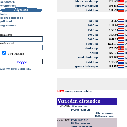
kleine vierkamp
151.221
K
schaatsen
wielrennen
mini vierkampm
156.136
R
Algemeen
2x500 m
1:08.93
P
links
neem contact op
500 m
36.67
prikbord
registreren
1000 m
1:13.03
J
1500 m
1:53.10
I
emailadres:
3000 m
3:54.04
I
5000 m
6:41.25
I
wachtwoord:
10000 m
14:39.76
C
vierkamp
157.457
R
sprint
146.670
Blijf ingelogd
mini vierkamp
163.368
M
2x500 m
1:15.32
M
grote vierkampv
184.157
W
wachtwoord vergeten?
NEW:
voorgaande edities
Verreden afstanden
19-03-2007
500m mannen
1000m mannen
500m vrouwen
1000m vrouwen
20-03-2007
500m mannen
1000m mannen
sprint vierkampm