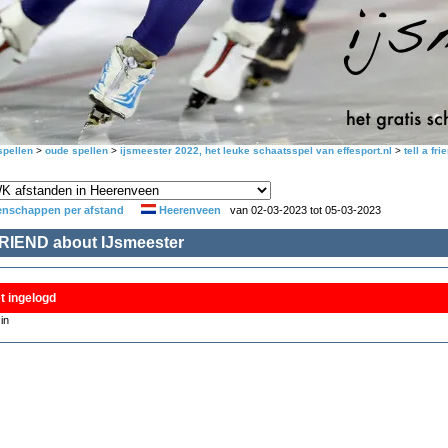
pellen
>
oude spellen
>
ijsmeester 2022, het leuke schaatsspel van effesport.nl
>
tell a fri
nschappen per afstand
Heerenveen
van 02-03-2023 tot 05-03-2023
RIEND about IJsmeester
et ingelogd
in