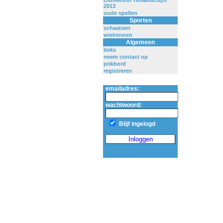
IJsmeester Hollandcups
2013
oude spellen
Sporten
schaatsen
wielrennen
Algemeen
links
neem contact op
prikbord
registreren
emailadres:
wachtwoord:
Blijf ingelogd
wachtwoord vergeten?