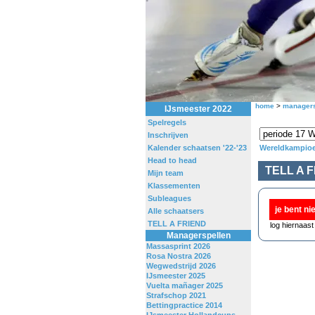
home
>
managers
IJsmeester 2022
Spelregels
Inschrijven
Kalender schaatsen '22-'23
Wereldkampioe
Head to head
TELL A F
Mijn team
Klassementen
Subleagues
je bent ni
Alle schaatsers
TELL A FRIEND
log hiernaast 
Managerspellen
Massasprint 2026
Rosa Nostra 2026
Wegwedstrijd 2026
IJsmeester 2025
Vuelta mañager 2025
Strafschop 2021
Bettingpractice 2014