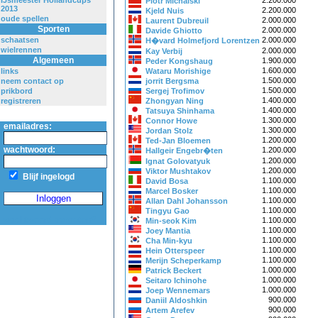
IJsmeester Hollandcups
2.200.000
Piotr Michalski
2013
2.200.000
Kjeld Nuis
oude spellen
2.000.000
Laurent Dubreuil
Sporten
2.000.000
Davide Ghiotto
schaatsen
2.000.000
H�vard Holmefjord Lorentzen
wielrennen
2.000.000
Kay Verbij
Algemeen
1.900.000
Peder Kongshaug
1.600.000
links
Wataru Morishige
1.500.000
neem contact op
jorrit Bergsma
1.500.000
prikbord
Sergej Trofimov
1.400.000
registreren
Zhongyan Ning
1.400.000
Tatsuya Shinhama
1.300.000
Connor Howe
emailadres:
1.300.000
Jordan Stolz
1.200.000
Ted-Jan Bloemen
wachtwoord:
1.200.000
Hallgeir Engebr�ten
1.200.000
Ignat Golovatyuk
1.200.000
Viktor Mushtakov
Blijf ingelogd
1.100.000
David Bosa
1.100.000
Marcel Bosker
1.100.000
Allan Dahl Johansson
1.100.000
Tingyu Gao
wachtwoord vergeten?
1.100.000
Min-seok Kim
1.100.000
Joey Mantia
1.100.000
Cha Min-kyu
1.100.000
Hein Otterspeer
1.100.000
Merijn Scheperkamp
1.000.000
Patrick Beckert
1.000.000
Seitaro Ichinohe
1.000.000
Joep Wennemars
900.000
Daniil Aldoshkin
900.000
Artem Arefev