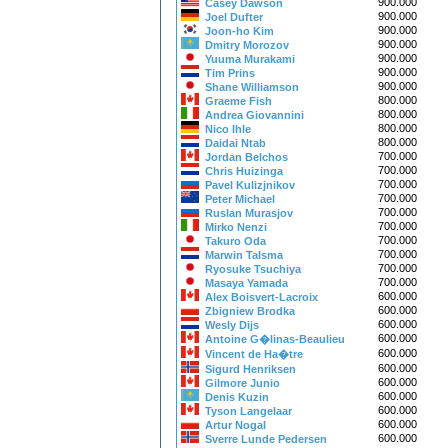
900.000
Casey Dawson
900.000
Joel Dufter
900.000
Joon-ho Kim
900.000
Dmitry Morozov
900.000
Yuuma Murakami
900.000
Tim Prins
900.000
Shane Williamson
800.000
Graeme Fish
800.000
Andrea Giovannini
800.000
Nico Ihle
800.000
Daidai Ntab
700.000
Jordan Belchos
700.000
Chris Huizinga
700.000
Pavel Kulizjnikov
700.000
Peter Michael
700.000
Ruslan Murasjov
700.000
Mirko Nenzi
700.000
Takuro Oda
700.000
Marwin Talsma
700.000
Ryosuke Tsuchiya
700.000
Masaya Yamada
600.000
Alex Boisvert-Lacroix
600.000
Zbigniew Brodka
600.000
Wesly Dijs
600.000
Antoine G�linas-Beaulieu
600.000
Vincent de Ha�tre
600.000
Sigurd Henriksen
600.000
Gilmore Junio
600.000
Denis Kuzin
600.000
Tyson Langelaar
600.000
Artur Nogal
600.000
Sverre Lunde Pedersen