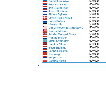
600.000
Daniil Semerikov
600.000
Stijn Van De Bunt
500.000
Jan Blokhuijsen
500.000
Janno Botman
500.000
Sijmen Egberts
500.000
Viktor Hald Thorup
500.000
Louis Hollaar
500.000
Marten Liiv
500.000
Conor Mcdermott-mostowy
500.000
Cooper Mcleod
500.000
Sander Molstad Eitrem
500.000
Ronald Mulder
500.000
Vitalij Shhigolev
500.000
Haralds Silovs
500.000
Beau Snellink
500.000
Lennart Velema
500.000
Tao Yang
500.000
Serge Yoro
500.000
Damian Zurek