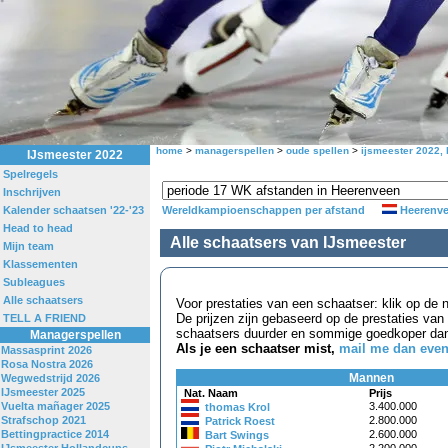
home
>
managerspellen
>
oude spellen
>
ijsmeester 2022, 
IJsmeester 2022
Spelregels
Inschrijven
Kalender schaatsen '22-'23
Wereldkampioenschappen per afstand
Heerenv
Head to head
Alle schaatsers van IJsmeester
Mijn team
Klassementen
Subleagues
Alle schaatsers
Voor prestaties van een schaatser: klik op de
De prijzen zijn gebaseerd op de prestaties van
TELL A FRIEND
schaatsers duurder en sommige goedkoper dan
Managerspellen
Als je een schaatser mist,
mail me dan eve
Massasprint 2026
Rosa Nostra 2026
Mannen
Wegwedstrijd 2026
IJsmeester 2025
Nat. Naam
Prijs
Vuelta mañager 2025
3.400.000
thomas Krol
Strafschop 2021
2.800.000
Patrick Roest
Bettingpractice 2014
2.600.000
Bart Swings