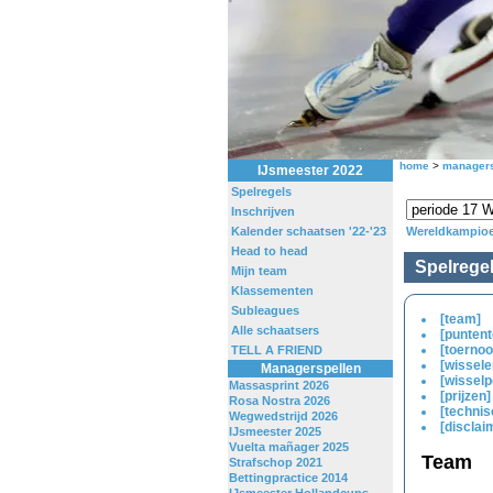
home
>
managers
IJsmeester 2022
Spelregels
Inschrijven
Kalender schaatsen '22-'23
Wereldkampioe
Head to head
Spelrege
Mijn team
Klassementen
Subleagues
[team]
Alle schaatsers
[puntent
[toernoo
TELL A FRIEND
[wissele
Managerspellen
[wisselp
Massasprint 2026
[prijzen]
Rosa Nostra 2026
[techni
Wegwedstrijd 2026
[disclai
IJsmeester 2025
Vuelta mañager 2025
Team
Strafschop 2021
Bettingpractice 2014