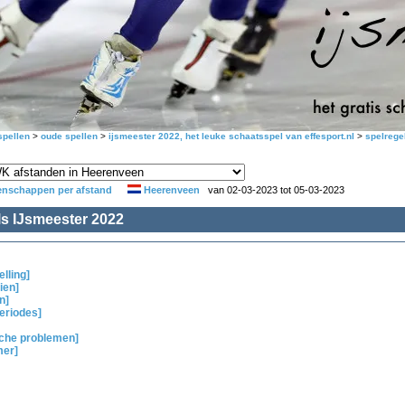
pellen
>
oude spellen
>
ijsmeester 2022, het leuke schaatsspel van effesport.nl
>
spelrege
nschappen per afstand
Heerenveen
van 02-03-2023 tot 05-03-2023
ls IJsmeester 2022
elling]
ien]
n]
eriodes]
sche problemen]
mer]