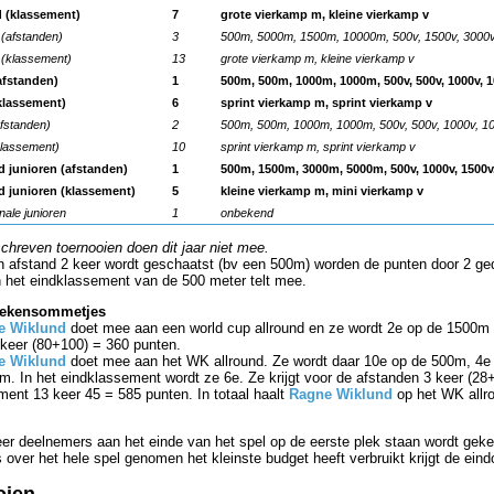
d (klassement)
7
grote vierkamp m, kleine vierkamp v
 (afstanden)
3
500m, 5000m, 1500m, 10000m, 500v, 1500v, 3000v
 (klassement)
13
grote vierkamp m, kleine vierkamp v
afstanden)
1
500m, 500m, 1000m, 1000m, 500v, 500v, 1000v, 
klassement)
6
sprint vierkamp m, sprint vierkamp v
afstanden)
2
500m, 500m, 1000m, 1000m, 500v, 500v, 1000v, 1
klassement)
10
sprint vierkamp m, sprint vierkamp v
d junioren (afstanden)
1
500m, 1500m, 3000m, 5000m, 500v, 1000v, 1500v
d junioren (klassement)
5
kleine vierkamp m, mini vierkamp v
nale junioren
1
onbekend
chreven toernooien doen dit jaar niet mee.
en afstand 2 keer wordt geschaatst (bv een 500m) worden de punten door 2 ge
en het eindklassement van de 500 meter telt mee.
rekensommetjes
e Wiklund
doet mee aan een world cup allround en ze wordt 2e op de 1500m 
 keer (80+100) = 360 punten.
e Wiklund
doet mee aan het WK allround. Ze wordt daar 10e op de 500m, 4
m. In het eindklassement wordt ze 6e. Ze krijgt voor de afstanden 3 keer (2
ment 13 keer 45 = 585 punten. In totaal haalt
Ragne Wiklund
op het WK allr
eer deelnemers aan het einde van het spel op de eerste plek staan wordt gek
over het hele spel genomen het kleinste budget heeft verbruikt krijgt de eind