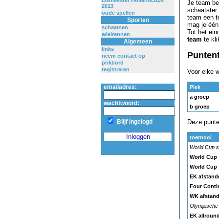
IJsmeester Hollandcups
Je team be
2013
schaatster 
oude spellen
team een t
Sporten
mag je éé
schaatsen
Tot het ein
wielrennen
team
te kl
Algemeen
links
Puntent
neem contact op
prikbord
registreren
Voor elke w
emailadres:
Plek
a groep
wachtwoord:
b groep
Blijf ingelogd
Deze punten
toernooi
World Cup s
wachtwoord vergeten?
World Cup
World Cup 
EK afstand
Four Conti
WK afstan
Olympische
EK allroun