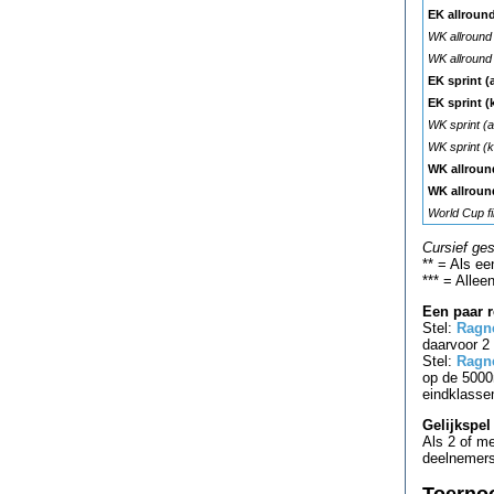
EK allroun
WK allround
WK allround
EK sprint (
EK sprint (
WK sprint (
WK sprint (
WK allroun
WK allroun
World Cup fi
Cursief ges
** = Als e
*** = Alle
Een paar 
Stel:
Ragn
daarvoor 2
Stel:
Ragn
op de 5000
eindklasse
Gelijkspel
Als 2 of m
deelnemers 