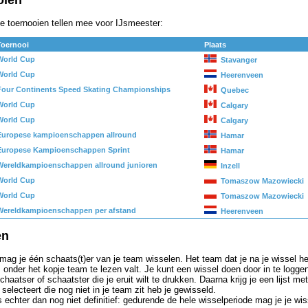
oien
e toernooien tellen mee voor IJsmeester:
Toernooi
Plaats
World Cup
Stavanger
World Cup
Heerenveen
Four Continents Speed Skating Championships
Quebec
World Cup
Calgary
World Cup
Calgary
Europese kampioenschappen allround
Hamar
Europese Kampioenschappen Sprint
Hamar
Wereldkampioenschappen allround junioren
Inzell
World Cup
Tomaszow Mazowiecki
World Cup
Tomaszow Mazowiecki
Wereldkampioenschappen per afstand
Heerenveen
en
mag je één schaats(t)er van je team wisselen. Het team dat je na je wissel 
 onder het kopje team te lezen valt. Je kunt een wissel doen door in te logge
chaatser of schaatster die je eruit wilt te drukken. Daarna krijg je een lijst m
e selecteert die nog niet in je team zit heb je gewisseld.
s echter dan nog niet definitief: gedurende de hele wisselperiode mag je je wis