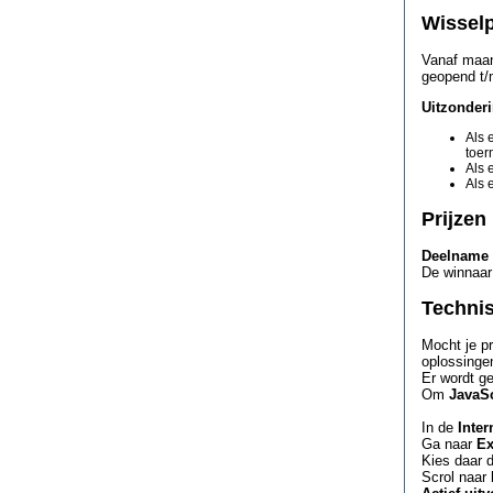
Wissel
Vanaf maand
geopend t/m
Uitzonder
Als 
toer
Als 
Als 
Prijzen
Deelname i
De winnaar
Techni
Mocht je p
oplossinge
Er wordt ge
Om
JavaSc
In de
Inter
Ga naar
Ex
Kies daar 
Scrol naar