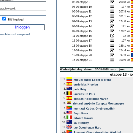
emailadres:
02-09
etappe 9
200,8 km
04-09
etappe 10
177 km
wachtwoord:
05-09
etappe 11
207,8 km
06-09
etappe 12
181,1 km
Blijf ingelogd
07-09
etappe 13
174,8 km
08-09
etappe 14
171 km
09-09
etappe 15
178,2 km
wachtwoord vergeten?
11-09
etappe 16
32 km
12-09
etappe 17
157 km
13-09
etappe 18
186,1 km
14-09
etappe 19
154,4 km
15-09
etappe 20
97,3 km
16-09
etappe 21
100,9 km
Wedstrijduitslag
datum
: 07-09-2018
soort: jong
etappe 13 - 
1.
miguel angel Lopez Moreno
2.
enric Mas Nicolau
3.
jack Haig
4.
laurens De Plus
5.
cristian Rodriguez Martin
6.
richard ant�nio Carapaz Montenegro
7.
merhawi Kudus Ghebremedhin
8.
Sepp Kuss
9.
edward Ravasi
10.
Jai Hindley
11.
tao Geoghegan Hart
12.
Amanuel Ghebreigzabhier Werkilul