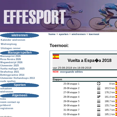
home
>
sporten
>
wielrennen
>
toernooi
wielrennen
Kalender wielrennen
Wielrenploeg
Toernooi:
Uitslagen renner
Managerspellen
Massasprint 2026
Rosa Nostra 2026
Vuelta a Espa�a 2018
Wegwedstrijd 2026
IJsmeester 2025
van 25-08-2018 t/m 16-09-2018
Vuelta mañager 2025
Strafschop 2021
NEW:
voorgaande edities
Bettingpractice 2014
IJsmeester Hollandcups 2013
Etappes
oude spellen
25-08
etappe 1
8 km
Sporten
26-08
etappe 2
163,5 km
schaatsen
wielrennen
27-08
etappe 3
178,2 km
Algemeen
28-08
etappe 4
161,4 km
links
29-08
etappe 5
188,7 km
neem contact op
prikbord
30-08
etappe 6
155,7 km
registreren
31-08
etappe 7
185,7 km
01-09
etappe 8
195,1 km