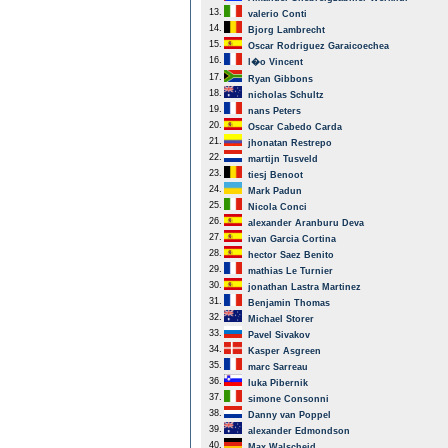
13.
valerio Conti
14.
Bjorg Lambrecht
15.
Oscar Rodriguez Garaicoechea
16.
l�o Vincent
17.
Ryan Gibbons
18.
nicholas Schultz
19.
nans Peters
20.
Oscar Cabedo Carda
21.
jhonatan Restrepo
22.
martijn Tusveld
23.
tiesj Benoot
24.
Mark Padun
25.
Nicola Conci
26.
alexander Aranburu Deva
27.
ivan Garcia Cortina
28.
hector Saez Benito
29.
mathias Le Turnier
30.
jonathan Lastra Martinez
31.
Benjamin Thomas
32.
Michael Storer
33.
Pavel Sivakov
34.
Kasper Asgreen
35.
marc Sarreau
36.
luka Pibernik
37.
simone Consonni
38.
Danny van Poppel
39.
alexander Edmondson
40.
Max Walscheid