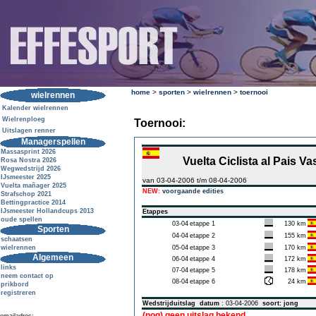
home
>
sporten
>
wielrennen
>
toernooi
wielrennen
Kalender wielrennen
Wielrenploeg
Toernooi:
Uitslagen renner
Managerspellen
Massasprint 2026
Vuelta Ciclista al Pais 
Rosa Nostra 2026
Wegwedstrijd 2026
IJsmeester 2025
van 03-04-2006 t/m 08-04-2006
Vuelta mañager 2025
NEW:
voorgaande edities
Strafschop 2021
Bettingpractice 2014
IJsmeester Hollandcups 2013
Etappes
oude spellen
03-04
etappe 1
130 km
Sporten
04-04
etappe 2
155 km
schaatsen
wielrennen
05-04
etappe 3
170 km
Algemeen
06-04
etappe 4
172 km
links
07-04
etappe 5
178 km
neem contact op
08-04
etappe 6
24 km
prikbord
registreren
Wedstrijduitslag
datum
: 03-04-2006
soort: jong
(nog) geen uitslag bekend.