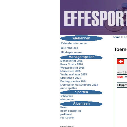
home
>
sp
wielrennen
Kalender wielrennen
Wielrenploeg
Toern
Uitslagen renner
Managerspellen
Massasprint 2026
Rosa Nostra 2026
Wegwedstrijd 2026
IJsmeester 2025
van 11
Vuelta mañager 2025
NEW:
v
Strafschop 2021
Bettingpractice 2014
IJsmeester Hollandcups 2013
Etappe
oude spellen
Sporten
schaatsen
wielrennen
Algemeen
links
neem contact op
prikbord
registreren