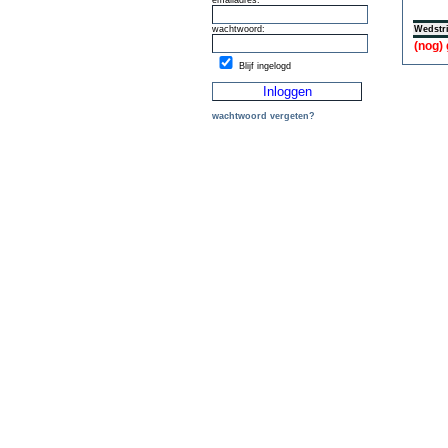
emailadres:
wachtwoord:
Wedstri
(nog)
Blijf ingelogd
wachtwoord vergeten?