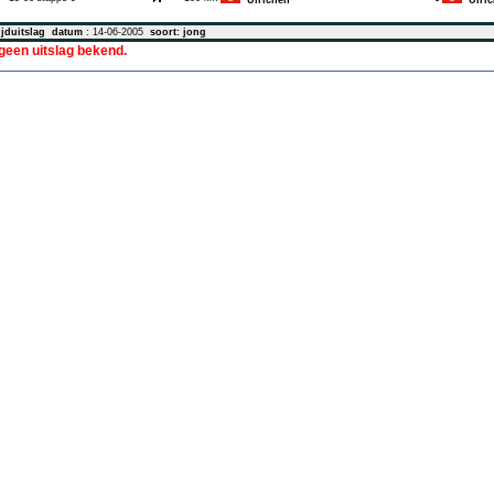
Ulrichen
-
Ulric
jduitslag
datum
: 14-06-2005
soort: jong
 geen uitslag bekend.