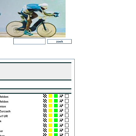
elden
elden
nton
Zurzach
rf UR
a
er