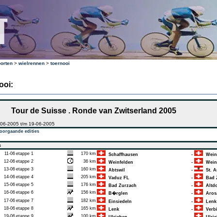
orten
>
wielrennen
>
toernooi
ooi:
Tour de Suisse . Ronde van Zwitserland 2005
-06-2005 t/m 19-06-2005
oorgaande edities
s
11-06
etappe 1
170 km
Schaffhausen
-
Weinf
12-06
etappe 2
36 km
Weinfelden
-
Weinf
13-06
etappe 3
160 km
Abtswil
-
St. A
14-06
etappe 4
205 km
Vaduz FL
-
Bad 
15-06
etappe 5
176 km
Bad Zurzach
-
Altdo
16-06
etappe 6
156 km
B�rglen
-
Aros
17-06
etappe 7
182 km
Einsiedeln
-
Lenk
18-06
etappe 8
165 km
Lenk
-
Verbi
19-06
etappe 9
100 km