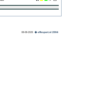
hen
� effesport.nl 2004
08-08-2026