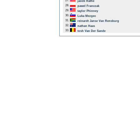
27.
jacob Rathe
28.
pawel Franczak
29.
taylor Phinney
30.
Luka Mezgec
31.
reinardt Janse Van Rensburg
32.
nathan Haas
33.
tosh Van Der Sande