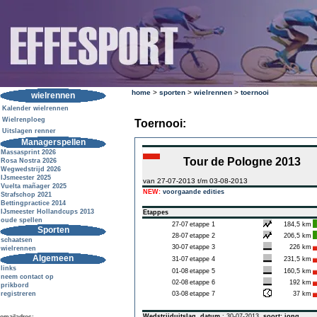
home
>
sporten
>
wielrennen
>
toernooi
wielrennen
Kalender wielrennen
Wielrenploeg
Toernooi:
Uitslagen renner
Managerspellen
Massasprint 2026
Tour de Pologne 2013
Rosa Nostra 2026
Wegwedstrijd 2026
IJsmeester 2025
van 27-07-2013 t/m 03-08-2013
Vuelta mañager 2025
NEW:
voorgaande edities
Strafschop 2021
Bettingpractice 2014
IJsmeester Hollandcups 2013
Etappes
oude spellen
27-07
etappe 1
184,5 km
Sporten
28-07
etappe 2
206,5 km
schaatsen
30-07
etappe 3
226 km
wielrennen
Algemeen
31-07
etappe 4
231,5 km
links
01-08
etappe 5
160,5 km
neem contact op
02-08
etappe 6
192 km
prikbord
registreren
03-08
etappe 7
37 km
Wedstrijduitslag
datum
: 30-07-2013
soort: jong