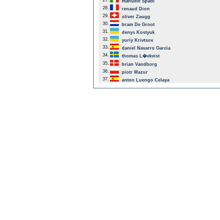
27.
manuele Spadi
28.
renaud Dion
29.
oliver Zaugg
30.
bram De Groot
31.
denys Kostyuk
32.
yuriy Krivtsov
33.
daniel Navarro Garcia
34.
thomas L�vkvist
35.
brian Vandborg
36.
piotr Mazur
37.
anton Luengo Celaya