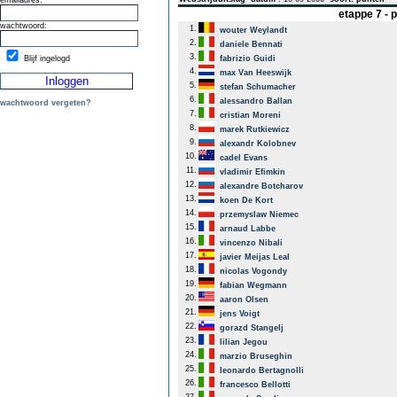
emailadres:
etappe 7 -
wachtwoord:
1.
wouter Weylandt
2.
daniele Bennati
3.
Blijf ingelogd
fabrizio Guidi
4.
max Van Heeswijk
5.
stefan Schumacher
6.
alessandro Ballan
wachtwoord vergeten?
7.
cristian Moreni
8.
marek Rutkiewicz
9.
alexandr Kolobnev
10.
cadel Evans
11.
vladimir Efimkin
12.
alexandre Botcharov
13.
koen De Kort
14.
przemyslaw Niemec
15.
arnaud Labbe
16.
vincenzo Nibali
17.
javier Meijas Leal
18.
nicolas Vogondy
19.
fabian Wegmann
20.
aaron Olsen
21.
jens Voigt
22.
gorazd Stangelj
23.
lilian Jegou
24.
marzio Bruseghin
25.
leonardo Bertagnolli
26.
francesco Bellotti