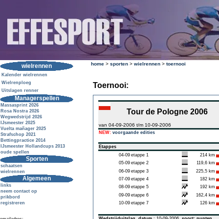
home
>
sporten
>
wielrennen
>
toernooi
wielrennen
Kalender wielrennen
Wielrenploeg
Toernooi:
Uitslagen renner
Managerspellen
Massasprint 2026
Tour de Pologne 2006
Rosa Nostra 2026
Wegwedstrijd 2026
IJsmeester 2025
van 04-09-2006 t/m 10-09-2006
Vuelta mañager 2025
NEW:
voorgaande edities
Strafschop 2021
Bettingpractice 2014
IJsmeester Hollandcups 2013
Etappes
oude spellen
04-09
etappe 1
214 km
Sporten
05-09
etappe 2
119,6 km
schaatsen
06-09
etappe 3
225,5 km
wielrennen
Algemeen
07-09
etappe 4
182 km
links
08-09
etappe 5
192 km
neem contact op
09-09
etappe 6
162,4 km
prikbord
registreren
10-09
etappe 7
126 km
Wedstrijduitslag
datum
: 10-09-2006
soort: punten