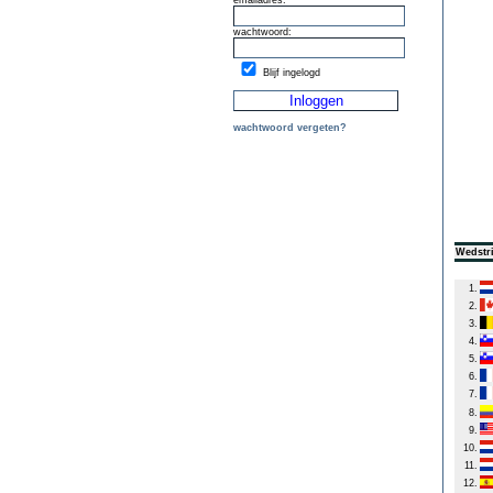
emailadres:
wachtwoord:
Blijf ingelogd
wachtwoord vergeten?
Wedstri
1.
2.
3.
4.
5.
6.
7.
8.
9.
10.
11.
12.