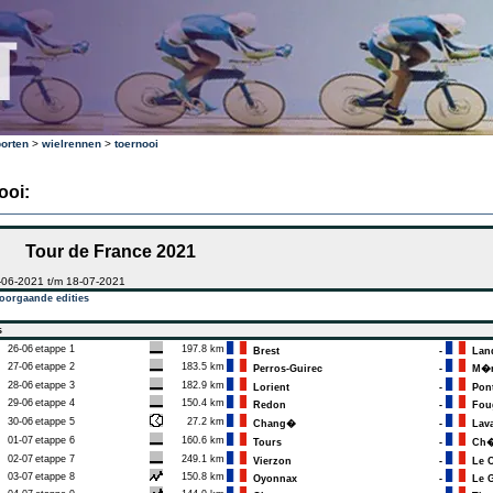
orten
>
wielrennen
>
toernooi
ooi:
Tour de France 2021
-06-2021 t/m 18-07-2021
oorgaande edities
s
26-06
etappe 1
197.8 km
Brest
-
Land
27-06
etappe 2
183.5 km
Perros-Guirec
-
M�r 
28-06
etappe 3
182.9 km
Lorient
-
Pont
29-06
etappe 4
150.4 km
Redon
-
Fou
30-06
etappe 5
27.2 km
Chang�
-
Lava
01-07
etappe 6
160.6 km
Tours
-
Ch�t
02-07
etappe 7
249.1 km
Vierzon
-
Le C
03-07
etappe 8
150.8 km
Oyonnax
-
Le G