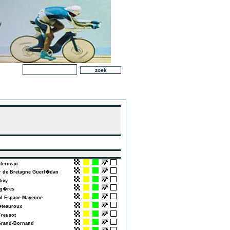
erneau
de Bretagne Guerl�dan
ivy
g�res
l Espace Mayenne
eauroux
reusot
rand-Bornand