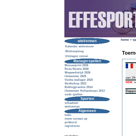
home
>
sp
wielrennen
Kalender wielrennen
Wielrenploeg
Toern
Uitslagen renner
Managerspellen
Massasprint 2026
Rosa Nostra 2026
Wegwedstrijd 2026
IJsmeester 2025
van 26
Vuelta mañager 2025
NEW:
v
Strafschop 2021
Bettingpractice 2014
IJsmeester Hollandcups 2013
Etappe
oude spellen
Sporten
schaatsen
wielrennen
Algemeen
links
neem contact op
prikbord
registreren