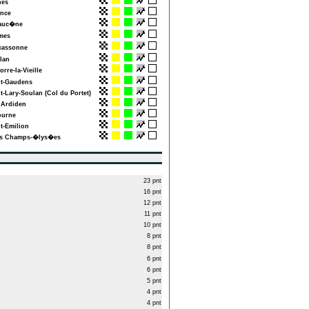
es
nce
auc�ne
es
assonne
lan
re-la-Vieille
t-Gaudens
-Lary-Soulan (Col du Portet)
Ardiden
urne
t-Emilion
s Champs-�lys�es
23 pnt
16 pnt
12 pnt
11 pnt
10 pnt
8 pnt
8 pnt
6 pnt
6 pnt
5 pnt
4 pnt
4 pnt