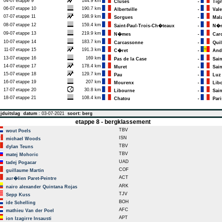
04-07
etappe 9
144.9 km
Cluses
-
Tign
06-07
etappe 10
190.7 km
Albertville
-
Vale
07-07
etappe 11
198.9 km
Sorgues
-
Mal
08-07
etappe 12
159.4 km
Saint-Paul-Trois-Ch�teaux
-
N�m
09-07
etappe 13
219.9 km
N�mes
-
Carc
10-07
etappe 14
183.7 km
Carcassonne
-
Quil
11-07
etappe 15
191.3 km
C�ret
-
Andor
13-07
etappe 16
169 km
Pas de la Case
-
Sain
14-07
etappe 17
178.4 km
Muret
-
Saint
15-07
etappe 18
129.7 km
Pau
-
Luz 
16-07
etappe 19
207 km
Mourenx
-
Libo
17-07
etappe 20
30.8 km
Libourne
-
Sain
18-07
etappe 21
108.4 km
Chatou
-
Pari
jduitslag
datum
: 03-07-2021
soort: berg
etappe 8 - bergklassement
TBV
wout Poels
ISN
michael Woods
TBV
dylan Teuns
TBV
matej Mohoric
UAD
tadej Pogacar
COF
guillaume Martin
ACT
aur�lien Paret-Peintre
ARK
nairo alexander Quintana Rojas
TJV
Sepp Kuss
BOH
ide Schelling
AFC
mathieu Van der Poel
APT
ion Izagirre Insausti