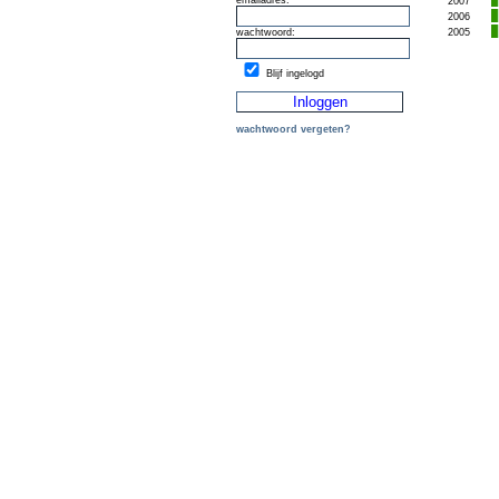
emailadres:
2007
2006
wachtwoord:
2005
Blijf ingelogd
wachtwoord vergeten?