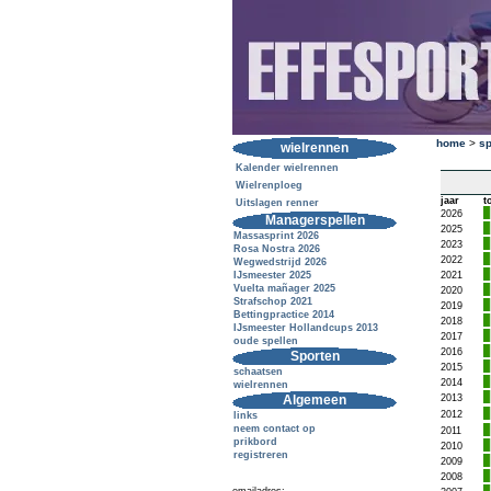
home
>
sp
wielrennen
Kalender wielrennen
Wielrenploeg
jaar
t
Uitslagen renner
2026
Managerspellen
2025
Massasprint 2026
2023
Rosa Nostra 2026
2022
Wegwedstrijd 2026
IJsmeester 2025
2021
Vuelta mañager 2025
2020
Strafschop 2021
2019
Bettingpractice 2014
2018
IJsmeester Hollandcups 2013
2017
oude spellen
2016
Sporten
2015
schaatsen
2014
wielrennen
Algemeen
2013
2012
links
neem contact op
2011
prikbord
2010
registreren
2009
2008