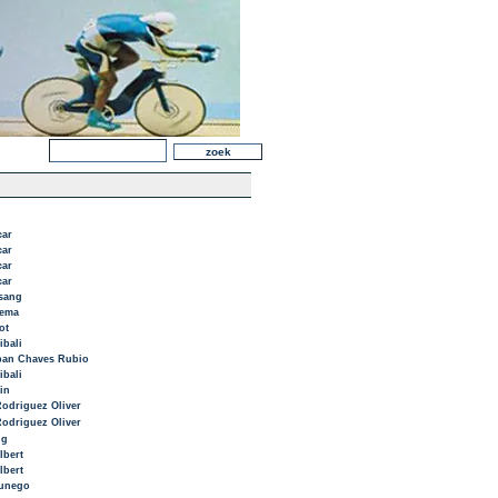
car
car
car
car
sang
lema
ot
ibali
ban Chaves Rubio
ibali
in
odriguez Oliver
odriguez Oliver
gg
lbert
lbert
unego