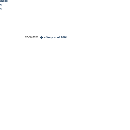
unego
ni
ni
� effesport.nl 2004
07-08-2026