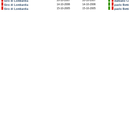
20-10-2007
20-10-2007
Giro di Lombardia
damiano C
14-10-2006
14-10-2006
Giro di Lombardia
paolo Betti
15-10-2005
15-10-2005
Giro di Lombardia
paolo Betti