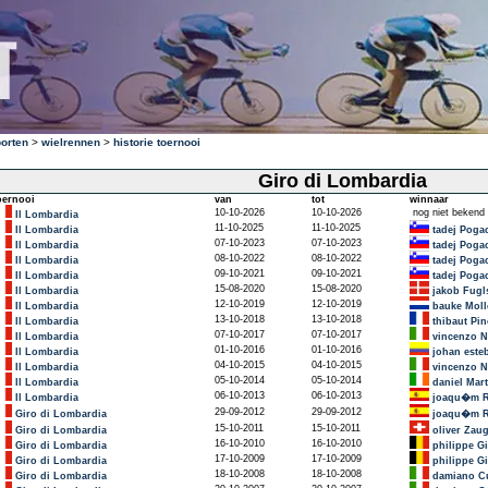
orten
>
wielrennen
>
historie toernooi
Giro di Lombardia
oernooi
van
tot
winnaar
10-10-2026
10-10-2026
nog niet bekend
Il Lombardia
11-10-2025
11-10-2025
Il Lombardia
tadej Poga
07-10-2023
07-10-2023
Il Lombardia
tadej Poga
08-10-2022
08-10-2022
Il Lombardia
tadej Poga
09-10-2021
09-10-2021
Il Lombardia
tadej Poga
15-08-2020
15-08-2020
Il Lombardia
jakob Fugl
12-10-2019
12-10-2019
Il Lombardia
bauke Mol
13-10-2018
13-10-2018
Il Lombardia
thibaut Pin
07-10-2017
07-10-2017
Il Lombardia
vincenzo N
01-10-2016
01-10-2016
Il Lombardia
johan este
04-10-2015
04-10-2015
Il Lombardia
vincenzo N
05-10-2014
05-10-2014
Il Lombardia
daniel Mart
06-10-2013
06-10-2013
Il Lombardia
joaqu�m R
29-09-2012
29-09-2012
Giro di Lombardia
joaqu�m R
15-10-2011
15-10-2011
Giro di Lombardia
oliver Zau
16-10-2010
16-10-2010
Giro di Lombardia
philippe Gi
17-10-2009
17-10-2009
Giro di Lombardia
philippe Gi
18-10-2008
18-10-2008
Giro di Lombardia
damiano C