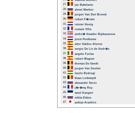
maxime Monfort
27.
jan Bakelants
28.
alexei Markov
29.
jurgen Van Den Broeck
30.
robert F�rster
31.
reinier Honig
32.
romain Villa
33.
andre� Amador Bipkazacova
34.
joost Posthuma
35.
aitor Galdos Alonso
36.
sergio De Lis de Andr�s
37.
angelo Furlan
38.
robert Wagner
39.
thomas De Gendt
40.
jurgen Van Goolen
41.
laszlo Bodrogi
42.
klaas Lodewyck
43.
alexander Serov
44.
j�r�my Roy
45.
tanel Kangert
46.
nikita Eskov
47.
yukiya Arashiro