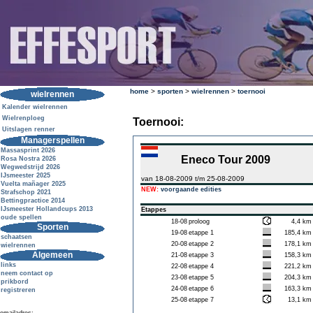
home
>
sporten
>
wielrennen
>
toernooi
wielrennen
Kalender wielrennen
Wielrenploeg
Toernooi:
Uitslagen renner
Managerspellen
Massasprint 2026
Eneco Tour 2009
Rosa Nostra 2026
Wegwedstrijd 2026
IJsmeester 2025
van 18-08-2009 t/m 25-08-2009
Vuelta mañager 2025
NEW:
voorgaande edities
Strafschop 2021
Bettingpractice 2014
IJsmeester Hollandcups 2013
Etappes
oude spellen
18-08
proloog
4,4 km
Sporten
19-08
etappe 1
185,4 km
schaatsen
20-08
etappe 2
178,1 km
wielrennen
Algemeen
21-08
etappe 3
158,3 km
links
22-08
etappe 4
221,2 km
neem contact op
23-08
etappe 5
204,3 km
prikbord
24-08
etappe 6
163,3 km
registreren
25-08
etappe 7
13,1 km