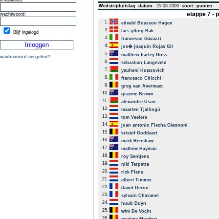
emailadres:
Wedstrijduitslag
datum
: 25-08-2009
soort: punten
etappe 7 -
wachtwoord:
1.
edvald Boasson Hagen
2.
lars ytting Bak
Blijf ingelogd
3.
francesco Gavazzi
4.
jos� joaquin Rojas Gil
5.
matthew harley Goss
wachtwoord vergeten?
6.
sebastian Langeveld
7.
yauheni Hutarovich
8.
francesco Chicchi
9.
greg van Avermaet
10.
graeme Brown
11.
alexandre Usov
12.
maarten Tjallingii
13.
tom Veelers
14.
juan antonio Flecha Giannoni
15.
kristof Goddaert
16.
mark Renshaw
17.
mathew Hayman
18.
roy Sentjens
19.
niki Terpstra
20.
rick Flens
21.
albert Timmer
22.
david Deroo
23.
sylvain Chavanel
24.
huub Duyn
25.
wim De Vocht
26.