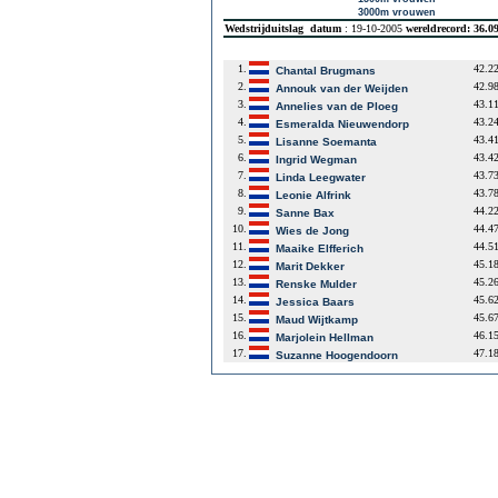
3000m vrouwen
Wedstrijduitslag
datum
: 19-10-2005
wereldrecord: 36.
1.
42.2
Chantal Brugmans
2.
42.9
Annouk van der Weijden
3.
43.1
Annelies van de Ploeg
4.
43.2
Esmeralda Nieuwendorp
5.
43.4
Lisanne Soemanta
6.
43.4
Ingrid Wegman
7.
43.7
Linda Leegwater
8.
43.7
Leonie Alfrink
9.
44.2
Sanne Bax
10.
44.4
Wies de Jong
11.
44.5
Maaike Elfferich
12.
45.1
Marit Dekker
13.
45.2
Renske Mulder
14.
45.6
Jessica Baars
15.
45.6
Maud Wijtkamp
16.
46.1
Marjolein Hellman
17.
47.1
Suzanne Hoogendoorn