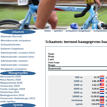
home
>
sporten
>
schaatsen langebaan
>
schaatstoe
schaatsen
Nationale Records
Wereldrecords schaatsen
Schaatsen: toernooi baangegevens ba
Schaatskalender
Ijsbanen langebaan
Adelskalender vrouwen klein
Naam
Plaats
Adelskalender mannen klein
Land
Adelskalender mannen
Soort baan
Adelskalender vrouwen
Hoogte
Baanrecords
Ranglijsten schaatsen
Managerspellen
Massasprint 2026
500 m
33.78
J
Rosa Nostra 2026
1000 m
1:06.38
J
Wegwedstrijd 2026
1500 m
1:42.55
J
IJsmeester 2025
3000 m
3:39.65
Vuelta mañager 2025
S
Strafschop 2021
5000 m
6:04.36
P
Bettingpractice 2014
10000 m
12:28.05
V
IJsmeester Hollandcups 2013
vierkamp
145.804
S
oude spellen
sprint
134.670
Sporten
J