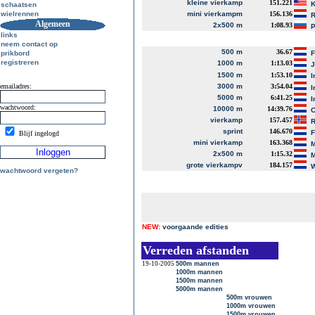
kleine vierkamp
151.221
K
schaatsen
wielrennen
mini vierkampm
156.136
R
Algemeen
2x500 m
1:08.93
P
links
neem contact op
500 m
36.67
prikbord
registreren
1000 m
1:13.03
J
1500 m
1:53.10
I
emailadres:
3000 m
3:54.04
I
5000 m
6:41.25
I
wachtwoord:
10000 m
14:39.76
C
vierkamp
157.457
R
sprint
146.670
Blijf ingelogd
mini vierkamp
163.368
M
2x500 m
1:15.32
M
grote vierkampv
184.157
W
wachtwoord vergeten?
NEW:
voorgaande edities
Verreden afstanden
19-10-2005
500m mannen
1000m mannen
1500m mannen
5000m mannen
500m vrouwen
1000m vrouwen
1500m vrouwen