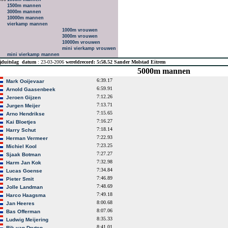
1500m mannen
3000m mannen
10000m mannen
vierkamp mannen
1000m vrouwen
3000m vrouwen
10000m vrouwen
mini vierkamp vrouwen
mini vierkamp mannen
jduitslag
datum
: 23-03-2006
wereldrecord: 5:58.52 Sander Molstad Eitrem
5000m mannen
6:39.17
Mark Ooijevaar
6:59.91
Arnold Gaasenbeek
7:12.26
Jeroen Gijzen
7:13.71
Jurgen Meijer
7:15.65
Arno Hendrikse
7:16.27
Kai Bloetjes
7:18.14
Harry Schut
7:22.93
Herman Vermeer
7:23.25
Michiel Kool
7:27.27
Sjaak Botman
7:32.98
Harm Jan Kok
7:34.84
Lucas Goense
7:46.89
Pieter Smit
7:48.69
Jolle Landman
7:49.18
Harco Haagsma
8:00.68
Jan Heeres
8:07.06
Bas Offerman
8:35.33
Ludwig Meijering
8:41.01
Rik van Druten