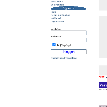
schaatsen
wielrennen
Algemeen
links
neem contact op
prikbord
registreren
emailadres:
wachtwoord:
Blijf ingelogd
wachtwoord vergeten?
NEW:
Ver
23-03-2
24-03-2