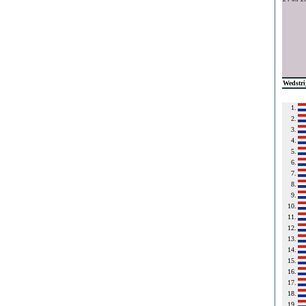
Wedstri
1.
2.
3.
4.
5.
6.
7.
8.
9.
10.
11.
12.
13.
14.
15.
16.
17.
18.
19.