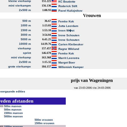
kleine vierkamp
151.221
KC Boutiette
mini vierkampm
156.136
Roderick Stift
2x500 m
1:08.93
Pavel Kulizjnikov
Vrouwen
500 m
36.67
Femke Kok
1000 m
1:13.03
Jutta Leerdam
1500 m
1:53.10
Ireen W�st
3000 m
3:54.04
Irene Schouten
5000 m
6:41.25
Irene Schouten
10000 m
14:39.76
Carien Kleibeuker
vierkamp
157.457
Ragne Wiklund
sprint
146.670
Femke Kok
mini vierkamp
163.368
Marrit Leenstra
2x500 m
1:15.32
Margot Boer
grote vierkampv
184.157
Willemiek Kamper
prijs van Wageningen
van 23-03-2006 t/m 24-03-2006
voorgaande edities
reden afstanden
006
500m mannen
500m mannen
1500m mannen
5000m mannen
500m vrouwen
1500m vrouwen
006
1000m mannen