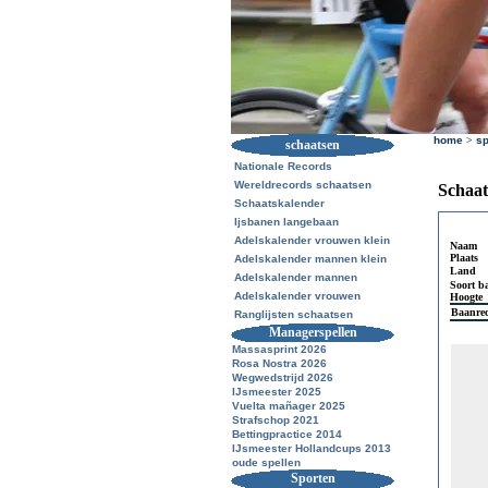
home
>
sp
schaatsen
Nationale Records
Wereldrecords schaatsen
Schaat
Schaatskalender
Ijsbanen langebaan
Adelskalender vrouwen klein
Naam
Plaats
Adelskalender mannen klein
Land
Adelskalender mannen
Soort b
Adelskalender vrouwen
Hoogte
Baanre
Ranglijsten schaatsen
Managerspellen
Massasprint 2026
Rosa Nostra 2026
Wegwedstrijd 2026
IJsmeester 2025
Vuelta mañager 2025
Strafschop 2021
Bettingpractice 2014
IJsmeester Hollandcups 2013
oude spellen
Sporten