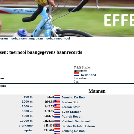
orten
>
schaatsen langebaan
>
schaatstoernooi
sen: toernooi baangegevens baanrecords
Thialf Stadion
Heerenveen
Nederland
aan
binnenbaan
0 m
cords
Mannen
500 m
33.78
Jenning De Boo
1000 m
1:06.38
Jordan Stolz
1500 m
1:42.55
Jordan Stolz
3000 m
3:39.65
Sven Kramer
5000 m
6:04.36
Patrick Roest
10000 m
12:28.05
Vladimir Semirunnij
vierkamp
145.804
Sander Molstad Eitrem
sprint
134.670
Jenning De Boo