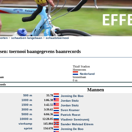
orten
>
schaatsen langebaan
>
schaatstoernooi
sen: toernooi baangegevens baanrecords
Thialf Stadion
Heerenveen
Nederland
aan
binnenbaan
0 m
cords
Mannen
500 m
33.78
Jenning De Boo
1000 m
1:06.38
Jordan Stolz
1500 m
1:42.55
Jordan Stolz
3000 m
3:39.65
Sven Kramer
5000 m
6:04.36
Patrick Roest
10000 m
12:28.05
Vladimir Semirunnij
vierkamp
145.804
Sander Molstad Eitrem
sprint
134.670
Jenning De Boo