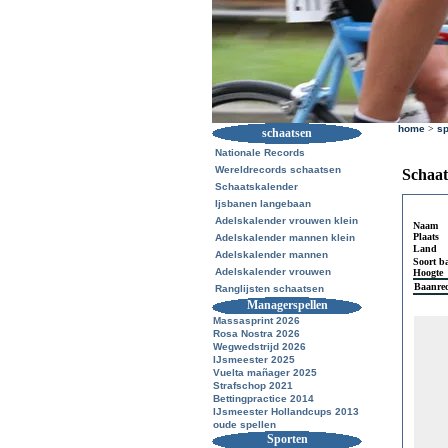
home
>
sp
schaatsen
Nationale Records
Wereldrecords schaatsen
Schaat
Schaatskalender
Ijsbanen langebaan
Adelskalender vrouwen klein
Naam
Plaats
Adelskalender mannen klein
Land
Adelskalender mannen
Soort b
Adelskalender vrouwen
Hoogte
Baanre
Ranglijsten schaatsen
Managerspellen
Massasprint 2026
Rosa Nostra 2026
Wegwedstrijd 2026
IJsmeester 2025
Vuelta mañager 2025
Strafschop 2021
Bettingpractice 2014
IJsmeester Hollandcups 2013
oude spellen
Sporten