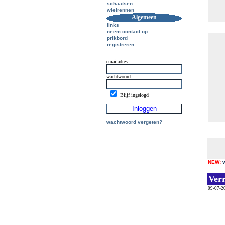
schaatsen
wielrennen
Algemeen
links
neem contact op
prikbord
registreren
emailadres:
wachtwoord:
Blijf ingelogd
wachtwoord vergeten?
NEW:
Ver
09-07-2