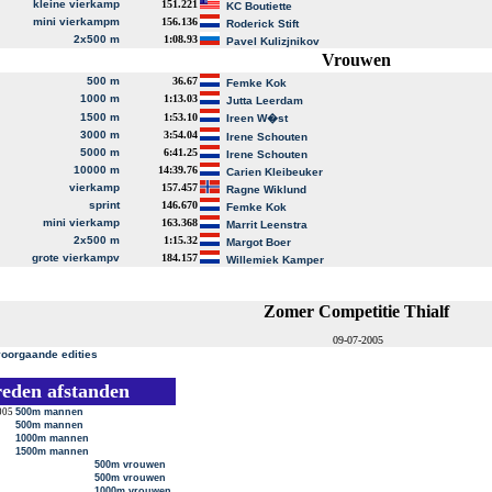
kleine vierkamp
151.221
KC Boutiette
mini vierkampm
156.136
Roderick Stift
2x500 m
1:08.93
Pavel Kulizjnikov
Vrouwen
500 m
36.67
Femke Kok
1000 m
1:13.03
Jutta Leerdam
1500 m
1:53.10
Ireen W�st
3000 m
3:54.04
Irene Schouten
5000 m
6:41.25
Irene Schouten
10000 m
14:39.76
Carien Kleibeuker
vierkamp
157.457
Ragne Wiklund
sprint
146.670
Femke Kok
mini vierkamp
163.368
Marrit Leenstra
2x500 m
1:15.32
Margot Boer
grote vierkampv
184.157
Willemiek Kamper
Zomer Competitie Thialf
09-07-2005
voorgaande edities
reden afstanden
005
500m mannen
500m mannen
1000m mannen
1500m mannen
500m vrouwen
500m vrouwen
1000m vrouwen