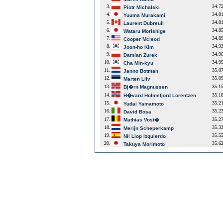
3.
34.7
Piotr Michalski
4.
34.8
Yuuma Murakami
5.
34.8
Laurent Dubreuil
6.
34.8
Wataru Morishige
7.
34.8
Cooper Mcleod
8.
34.9
Joon-ho Kim
9.
34.9
Damian Zurek
10.
34.9
Cha Min-kyu
11.
35.0
Janno Botman
12.
35.0
Marten Liiv
13.
35.1
Bj�rn Magnussen
14.
35.1
H�vard Holmefjord Lorentzen
15.
35.2
Yudai Yamamoto
16.
35.2
David Bosa
17.
35.2
Mathias Vost�
18.
35.3
Merijn Scheperkamp
19.
35.5
Nil Llop Izquierdo
20.
35.6
Takuya Morimoto