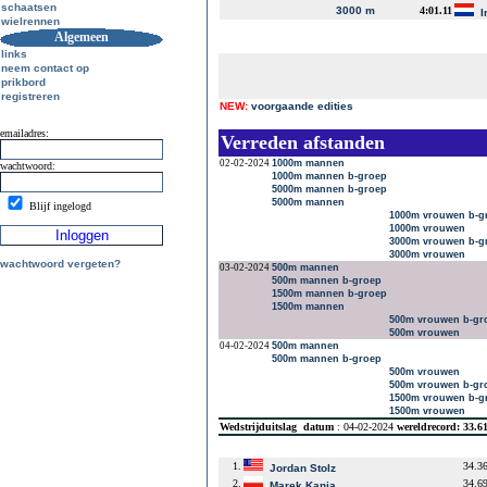
schaatsen
3000 m
4:01.11
I
wielrennen
Algemeen
links
neem contact op
prikbord
registreren
NEW:
voorgaande edities
emailadres:
Verreden afstanden
02-02-2024
1000m mannen
wachtwoord:
1000m mannen b-groep
5000m mannen b-groep
5000m mannen
Blijf ingelogd
1000m vrouwen b-g
1000m vrouwen
3000m vrouwen b-g
3000m vrouwen
wachtwoord vergeten?
03-02-2024
500m mannen
500m mannen b-groep
1500m mannen b-groep
1500m mannen
500m vrouwen b-gr
500m vrouwen
04-02-2024
500m mannen
500m mannen b-groep
500m vrouwen
500m vrouwen b-gr
1500m vrouwen b-g
1500m vrouwen
Wedstrijduitslag
datum
: 04-02-2024
wereldrecord: 33.6
1.
34.3
Jordan Stolz
2.
34.6
Marek Kania