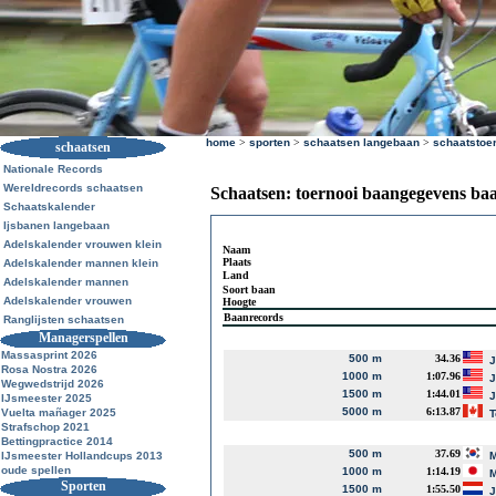
home
>
sporten
>
schaatsen langebaan
>
schaatstoe
schaatsen
Nationale Records
Wereldrecords schaatsen
Schaatsen: toernooi baangegevens ba
Schaatskalender
Ijsbanen langebaan
Adelskalender vrouwen klein
Naam
Plaats
Adelskalender mannen klein
Land
Adelskalender mannen
Soort baan
Adelskalender vrouwen
Hoogte
Baanrecords
Ranglijsten schaatsen
Managerspellen
Massasprint 2026
500 m
34.36
J
Rosa Nostra 2026
1000 m
1:07.96
J
Wegwedstrijd 2026
1500 m
1:44.01
J
IJsmeester 2025
5000 m
6:13.87
Vuelta mañager 2025
T
Strafschop 2021
Bettingpractice 2014
500 m
37.69
IJsmeester Hollandcups 2013
M
oude spellen
1000 m
1:14.19
M
Sporten
1500 m
1:55.50
J