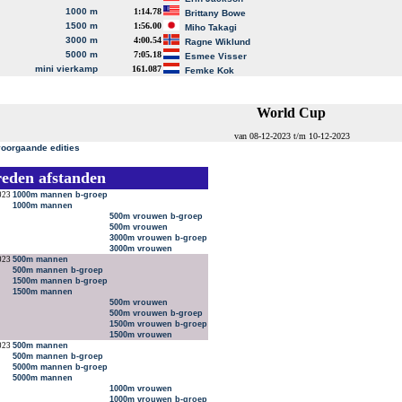
1000 m
1:14.78
Brittany Bowe
1500 m
1:56.00
Miho Takagi
3000 m
4:00.54
Ragne Wiklund
5000 m
7:05.18
Esmee Visser
mini vierkamp
161.087
Femke Kok
World Cup
van 08-12-2023 t/m 10-12-2023
voorgaande edities
reden afstanden
023
1000m mannen b-groep
1000m mannen
500m vrouwen b-groep
500m vrouwen
3000m vrouwen b-groep
3000m vrouwen
023
500m mannen
500m mannen b-groep
1500m mannen b-groep
1500m mannen
500m vrouwen
500m vrouwen b-groep
1500m vrouwen b-groep
1500m vrouwen
023
500m mannen
500m mannen b-groep
5000m mannen b-groep
5000m mannen
1000m vrouwen
1000m vrouwen b-groep