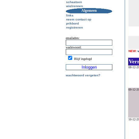
schaatsen
wielrennen
Algemeen
links
neem contact op
prikbord
registreren
emailadres:
wachtwoord:
NEW:
Blijf ingelogd
Ver
08-12-2
wachtwoord vergeten?
09-12-2
10-12-2