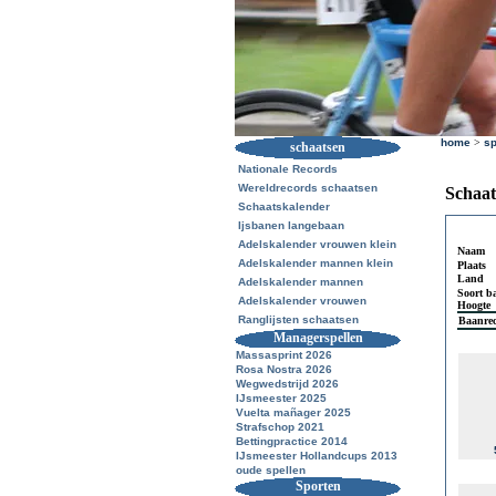
home
>
sp
schaatsen
Nationale Records
Wereldrecords schaatsen
Schaat
Schaatskalender
Ijsbanen langebaan
Adelskalender vrouwen klein
Naam
Adelskalender mannen klein
Plaats
Land
Adelskalender mannen
Soort b
Adelskalender vrouwen
Hoogte
Ranglijsten schaatsen
Baanre
Managerspellen
Massasprint 2026
Rosa Nostra 2026
Wegwedstrijd 2026
IJsmeester 2025
Vuelta mañager 2025
Strafschop 2021
Bettingpractice 2014
IJsmeester Hollandcups 2013
oude spellen
Sporten