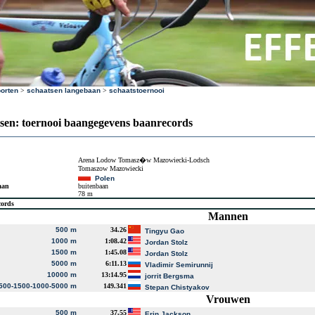
orten
>
schaatsen langebaan
>
schaatstoernooi
sen: toernooi baangegevens baanrecords
Arena Lodow Tomasz�w Mazowiecki-Lodsch
Tomaszow Mazowiecki
Polen
aan
buitenbaan
78 m
cords
Mannen
500 m
34.26
Tingyu Gao
1000 m
1:08.42
Jordan Stolz
1500 m
1:45.08
Jordan Stolz
5000 m
6:11.13
Vladimir Semirunnij
10000 m
13:14.95
jorrit Bergsma
500-1500-1000-5000 m
149.341
Stepan Chistyakov
Vrouwen
500 m
37.55
Erin Jackson