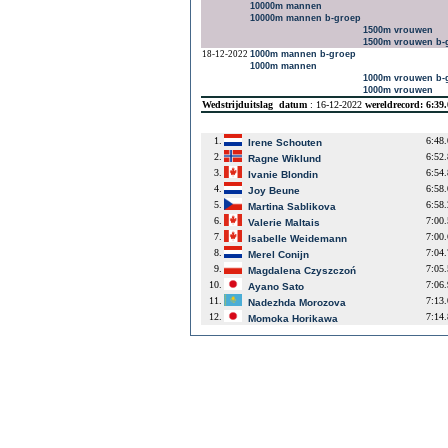
10000m mannen
10000m mannen b-groep
1500m vrouwen
1500m vrouwen b-
18-12-2022
1000m mannen b-groep
1000m mannen
1000m vrouwen b-
1000m vrouwen
Wedstrijduitslag
datum
: 16-12-2022
wereldrecord: 6:39
1.
6:48
Irene Schouten
2.
6:52
Ragne Wiklund
3.
6:54
Ivanie Blondin
4.
6:58
Joy Beune
5.
6:58
Martina Sablikova
6.
7:00
Valerie Maltais
7.
7:00
Isabelle Weidemann
8.
7:04
Merel Conijn
9.
7:05
Magdalena Czyszczoń
10.
7:06
Ayano Sato
11.
7:13
Nadezhda Morozova
12.
7:14
Momoka Horikawa