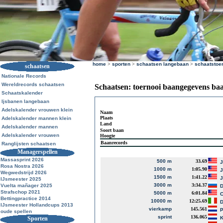
home
>
sporten
>
schaatsen langebaan
>
schaatstoe
schaatsen
Nationale Records
Wereldrecords schaatsen
Schaatsen: toernooi baangegevens ba
Schaatskalender
Ijsbanen langebaan
Adelskalender vrouwen klein
Naam
Plaats
Adelskalender mannen klein
Land
Adelskalender mannen
Soort baan
Adelskalender vrouwen
Hoogte
Baanrecords
Ranglijsten schaatsen
Managerspellen
Massasprint 2026
500 m
33.69
J
Rosa Nostra 2026
1000 m
1:05.90
J
Wegwedstrijd 2026
1500 m
1:41.22
J
IJsmeester 2025
3000 m
3:34.37
Vuelta mañager 2025
D
Strafschop 2021
5000 m
6:01.84
Bettingpractice 2014
10000 m
12:25.69
D
IJsmeester Hollandcups 2013
vierkamp
145.561
P
oude spellen
sprint
136.065
Sporten
K