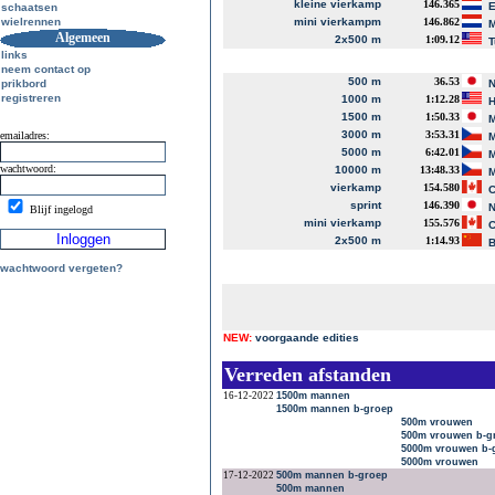
kleine vierkamp
146.365
E
schaatsen
wielrennen
mini vierkampm
146.862
M
Algemeen
2x500 m
1:09.12
T
links
neem contact op
500 m
36.53
prikbord
N
registreren
1000 m
1:12.28
H
1500 m
1:50.33
M
3000 m
3:53.31
emailadres:
M
5000 m
6:42.01
M
wachtwoord:
10000 m
13:48.33
M
vierkamp
154.580
C
sprint
146.390
N
Blijf ingelogd
mini vierkamp
155.576
C
2x500 m
1:14.93
B
wachtwoord vergeten?
NEW:
voorgaande edities
Verreden afstanden
16-12-2022
1500m mannen
1500m mannen b-groep
500m vrouwen
500m vrouwen b-g
5000m vrouwen b-
5000m vrouwen
17-12-2022
500m mannen b-groep
500m mannen