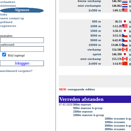
kleine vierkamp
146.365
E
schaatsen
wielrennen
mini vierkampm
146.862
M
Algemeen
2x500 m
1:09.12
T
links
neem contact op
500 m
36.53
prikbord
N
registreren
1000 m
1:12.28
H
1500 m
1:50.33
M
3000 m
3:53.31
emailadres:
M
5000 m
6:42.01
M
wachtwoord:
10000 m
13:48.33
M
vierkamp
154.580
C
sprint
146.390
N
Blijf ingelogd
mini vierkamp
155.576
C
2x500 m
1:14.93
B
wachtwoord vergeten?
NEW:
voorgaande edities
Verreden afstanden
07-02-2020
500m mannen
500m mannen b-groep
1500m mannen
1500m mannen b-groep
1000m vrouwen b-g
1000m vrouwen
3000m vrouwen b-g
3000m vrouwen