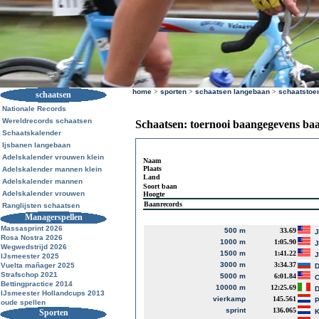
home
>
sporten
>
schaatsen langebaan
>
schaatstoe
schaatsen
Nationale Records
Wereldrecords schaatsen
Schaatsen: toernooi baangegevens ba
Schaatskalender
Ijsbanen langebaan
Adelskalender vrouwen klein
Naam
Plaats
Adelskalender mannen klein
Land
Adelskalender mannen
Soort baan
Adelskalender vrouwen
Hoogte
Baanrecords
Ranglijsten schaatsen
Managerspellen
Massasprint 2026
500 m
33.69
J
Rosa Nostra 2026
1000 m
1:05.90
J
Wegwedstrijd 2026
1500 m
1:41.22
J
IJsmeester 2025
3000 m
3:34.37
Vuelta mañager 2025
D
Strafschop 2021
5000 m
6:01.84
Bettingpractice 2014
10000 m
12:25.69
D
IJsmeester Hollandcups 2013
vierkamp
145.561
P
oude spellen
sprint
136.065
Sporten
K