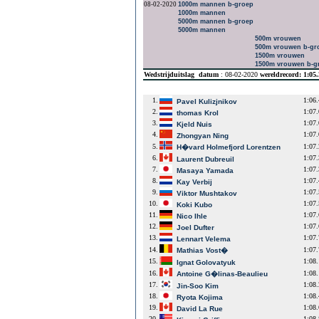
08-02-2020
1000m mannen b-groep
1000m mannen
5000m mannen b-groep
5000m mannen
500m vrouwen
500m vrouwen b-gr
1500m vrouwen
1500m vrouwen b-g
Wedstrijduitslag
datum
: 08-02-2020
wereldrecord: 1:05
1.
1:06
Pavel Kulizjnikov
2.
1:07
thomas Krol
3.
1:07
Kjeld Nuis
4.
1:07
Zhongyan Ning
5.
1:07
H�vard Holmefjord Lorentzen
6.
1:07
Laurent Dubreuil
7.
1:07
Masaya Yamada
8.
1:07
Kay Verbij
9.
1:07
Viktor Mushtakov
10.
1:07
Koki Kubo
11.
1:07
Nico Ihle
12.
1:07
Joel Dufter
13.
1:07
Lennart Velema
14.
1:07
Mathias Vost�
15.
1:08
Ignat Golovatyuk
16.
1:08
Antoine G�linas-Beaulieu
17.
1:08
Jin-Soo Kim
18.
1:08
Ryota Kojima
19.
1:08
David La Rue
20.
1:08