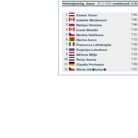
Wedstrijduitslag
datum
: 09-12-2018
wereldrecord: 6:39
1.
7:05
Esmee Visser
2.
7:06
Isabelle Weidemann
3.
7:08
Natalya Voronina
4.
7:10
Ivanie Blondin
5.
7:11
Martina Sablikova
6.
7:12
Marina Zueva
7.
7:20
Francesca Lollobrigida
8.
7:22
Evgeniya Lalenkova
9.
7:23
Melissa Wijfje
10.
7:27
Reina Anema
11.
7:28
Claudia Pechstein
12.
7:37
Nikola Zdr�halov�