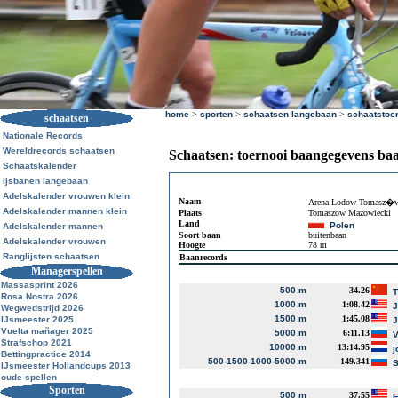
home
>
sporten
>
schaatsen langebaan
>
schaatstoe
schaatsen
Nationale Records
Wereldrecords schaatsen
Schaatsen: toernooi baangegevens ba
Schaatskalender
Ijsbanen langebaan
Adelskalender vrouwen klein
Naam
Arena Lodow Tomasz�w
Adelskalender mannen klein
Plaats
Tomaszow Mazowiecki
Land
Polen
Adelskalender mannen
Soort baan
buitenbaan
Adelskalender vrouwen
Hoogte
78 m
Ranglijsten schaatsen
Baanrecords
Managerspellen
Massasprint 2026
500 m
34.26
T
Rosa Nostra 2026
1000 m
1:08.42
J
Wegwedstrijd 2026
1500 m
1:45.08
IJsmeester 2025
J
Vuelta mañager 2025
5000 m
6:11.13
V
Strafschop 2021
10000 m
13:14.95
j
Bettingpractice 2014
500-1500-1000-5000 m
149.341
S
IJsmeester Hollandcups 2013
oude spellen
Sporten
500 m
37.55
E