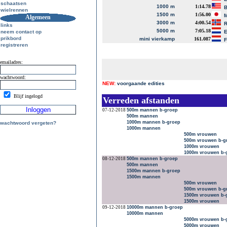
schaatsen
1000 m
1:14.78
B
wielrennen
1500 m
1:56.00
M
Algemeen
3000 m
4:00.54
R
links
5000 m
7:05.18
neem contact op
E
prikbord
mini vierkamp
161.087
registreren
emailadres:
wachtwoord:
NEW:
voorgaande edities
Blijf ingelogd
Verreden afstanden
07-12-2018
500m mannen b-groep
500m mannen
1000m mannen b-groep
wachtwoord vergeten?
1000m mannen
500m vrouwen
500m vrouwen b-g
1000m vrouwen
1000m vrouwen b-
08-12-2018
500m mannen b-groep
500m mannen
1500m mannen b-groep
1500m mannen
500m vrouwen
500m vrouwen b-g
1500m vrouwen b-
1500m vrouwen
09-12-2018
10000m mannen b-groep
10000m mannen
5000m vrouwen b-
5000m vrouwen