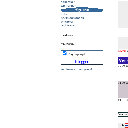
schaatsen
wielrennen
Algemeen
links
neem contact op
prikbord
registreren
emailadres:
wachtwoord:
NEW:
Blijf ingelogd
Ver
30-10-2
wachtwoord vergeten?
31-10-2
01-11-2
Wedstri
1.