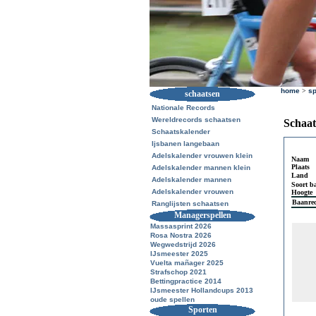
home
>
sp
schaatsen
Nationale Records
Wereldrecords schaatsen
Schaat
Schaatskalender
Ijsbanen langebaan
Adelskalender vrouwen klein
Naam
Plaats
Adelskalender mannen klein
Land
Adelskalender mannen
Soort b
Adelskalender vrouwen
Hoogte
Baanre
Ranglijsten schaatsen
Managerspellen
Massasprint 2026
Rosa Nostra 2026
Wegwedstrijd 2026
IJsmeester 2025
Vuelta mañager 2025
Strafschop 2021
Bettingpractice 2014
IJsmeester Hollandcups 2013
oude spellen
Sporten