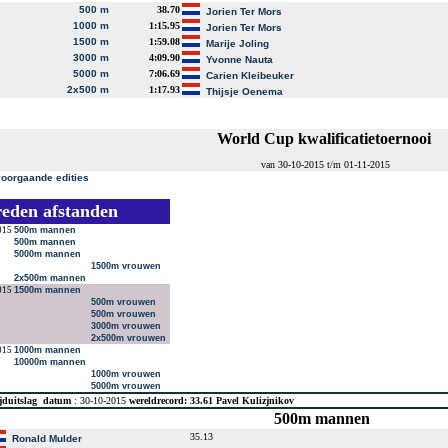
500 m
38.70
Jorien Ter Mors
1000 m
1:15.95
Jorien Ter Mors
1500 m
1:59.08
Marije Joling
3000 m
4:09.90
Yvonne Nauta
5000 m
7:06.69
Carien Kleibeuker
2x500 m
1:17.93
Thijsje Oenema
World Cup kwalificatietoernooi
van 30-10-2015 t/m 01-11-2015
voorgaande edities
reden afstanden
015
500m mannen
500m mannen
5000m mannen
1500m vrouwen
2x500m mannen
015
1500m mannen
500m vrouwen
500m vrouwen
3000m vrouwen
2x500m vrouwen
015
1000m mannen
10000m mannen
1000m vrouwen
5000m vrouwen
jduitslag
datum
: 30-10-2015
wereldrecord: 33.61 Pavel Kulizjnikov
500m mannen
35.13
Ronald Mulder