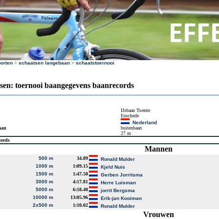
orten
>
schaatsen langebaan
>
schaatstoernooi
sen: toernooi baangegevens baanrecords
IJsbaan Twente
Enschede
Nederland
aan
buitenbaan
27 m
cords
Mannen
500 m
34.89
Ronald Mulder
1000 m
1:09.15
Kjeld Nuis
1500 m
1:47.50
Gerben Jorritsma
3000 m
4:17.81
Herre Luisman
5000 m
6:18.40
jorrit Bergsma
10000 m
13:05.96
Erik-jan Kooiman
2x500 m
1:10.02
Ronald Mulder
Vrouwen