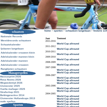
home
>
sporten
>
schaatsen langebaan
>
historie sc
schaatsen
Nationale Records
Jaar
Toernooi
Wereldrecords schaatsen
2015-2016
World Cup allround
Schaatskalender
2011-2012
Ijsbanen langebaan
World Cup allround
2010-2011
Adelskalender vrouwen klein
World Cup allround
Adelskalender mannen klein
2009-2010
World Cup allround
Adelskalender mannen
2008-2009
World Cup allround
Adelskalender vrouwen
2007-2008
Ranglijsten schaatsen
World Cup allround
Managerspellen
World Cup allround
2006-2007
Massasprint 2026
World Cup allround
Rosa Nostra 2026
World Cup allround
Wegwedstrijd 2026
World Cup allround
2005-2006
IJsmeester 2025
World Cup allround
Vuelta mañager 2025
World Cup allround
Strafschop 2021
2004-2005
Bettingpractice 2014
World Cup allround
IJsmeester Hollandcups 2013
World Cup allround
oude spellen
World Cup allround
World Cup allround
Sporten
World Cup allround