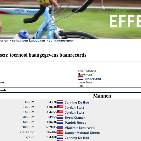
orten
>
schaatsen langebaan
>
schaatstoernooi
sen: toernooi baangegevens baanrecords
Thialf Stadion
Heerenveen
Nederland
aan
binnenbaan
0 m
cords
Mannen
500 m
33.78
Jenning De Boo
1000 m
1:06.38
Jordan Stolz
1500 m
1:42.55
Jordan Stolz
3000 m
3:39.65
Sven Kramer
5000 m
6:04.36
Patrick Roest
10000 m
12:28.05
Vladimir Semirunnij
vierkamp
145.804
Sander Molstad Eitrem
sprint
134.670
Jenning De Boo