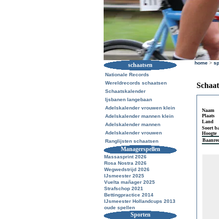
home
>
sp
schaatsen
Nationale Records
Wereldrecords schaatsen
Schaat
Schaatskalender
Ijsbanen langebaan
Adelskalender vrouwen klein
Naam
Plaats
Adelskalender mannen klein
Land
Adelskalender mannen
Soort b
Adelskalender vrouwen
Hoogte
Baanre
Ranglijsten schaatsen
Managerspellen
Massasprint 2026
Rosa Nostra 2026
Wegwedstrijd 2026
IJsmeester 2025
Vuelta mañager 2025
Strafschop 2021
Bettingpractice 2014
IJsmeester Hollandcups 2013
oude spellen
Sporten