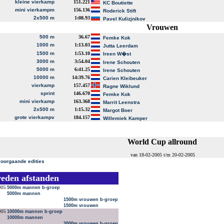
kleine vierkamp
151.221
KC Boutiette
mini vierkampm
156.136
Roderick Stift
2x500 m
1:08.93
Pavel Kulizjnikov
Vrouwen
500 m
36.67
Femke Kok
1000 m
1:13.03
Jutta Leerdam
1500 m
1:53.10
Ireen W�st
3000 m
3:54.04
Irene Schouten
5000 m
6:41.25
Irene Schouten
10000 m
14:39.76
Carien Kleibeuker
vierkamp
157.457
Ragne Wiklund
sprint
146.670
Femke Kok
mini vierkamp
163.368
Marrit Leenstra
2x500 m
1:15.32
Margot Boer
grote vierkampv
184.157
Willemiek Kamper
World Cup allround
van 18-02-2005 t/m 20-02-2005
voorgaande edities
reden afstanden
005
5000m mannen b-groep
5000m mannen
1500m vrouwen b-groep
1500m vrouwen
005
10000m mannen b-groep
10000m mannen
3000m vrouwen b-groep