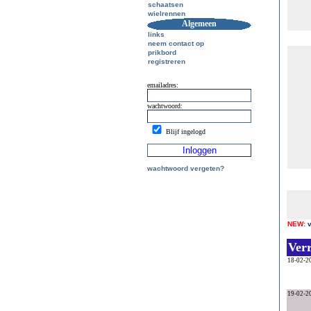
schaatsen
wielrennen
Algemeen
links
neem contact op
prikbord
registreren
emailadres:
wachtwoord:
Blijf ingelogd
wachtwoord vergeten?
NEW:
Ver
18-02-2
19-02-2