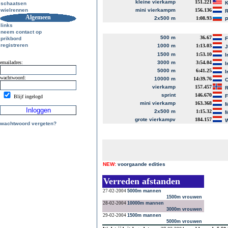
kleine vierkamp
151.221
K
schaatsen
wielrennen
mini vierkampm
156.136
R
Algemeen
2x500 m
1:08.93
P
links
neem contact op
500 m
36.67
prikbord
registreren
1000 m
1:13.03
J
1500 m
1:53.10
I
emailadres:
3000 m
3:54.04
I
5000 m
6:41.25
I
wachtwoord:
10000 m
14:39.76
C
vierkamp
157.457
R
sprint
146.670
Blijf ingelogd
mini vierkamp
163.368
M
2x500 m
1:15.32
M
grote vierkampv
184.157
W
wachtwoord vergeten?
NEW:
voorgaande edities
Verreden afstanden
27-02-2004
5000m mannen
1500m vrouwen
28-02-2004
10000m mannen
3000m vrouwen
29-02-2004
1500m mannen
5000m vrouwen