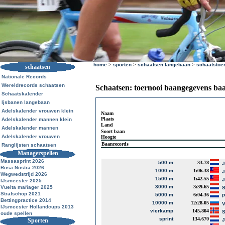
home
>
sporten
>
schaatsen langebaan
>
schaatstoe
schaatsen
Nationale Records
Wereldrecords schaatsen
Schaatsen: toernooi baangegevens ba
Schaatskalender
Ijsbanen langebaan
Adelskalender vrouwen klein
Naam
Plaats
Adelskalender mannen klein
Land
Adelskalender mannen
Soort baan
Adelskalender vrouwen
Hoogte
Baanrecords
Ranglijsten schaatsen
Managerspellen
Massasprint 2026
500 m
33.78
J
Rosa Nostra 2026
1000 m
1:06.38
J
Wegwedstrijd 2026
1500 m
1:42.55
J
IJsmeester 2025
3000 m
3:39.65
Vuelta mañager 2025
S
Strafschop 2021
5000 m
6:04.36
P
Bettingpractice 2014
10000 m
12:28.05
V
IJsmeester Hollandcups 2013
vierkamp
145.804
S
oude spellen
sprint
134.670
Sporten
J