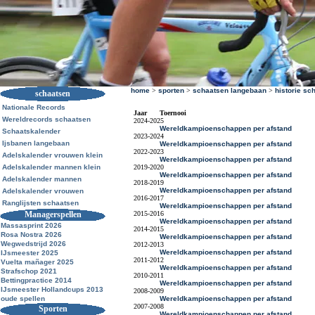
home
>
sporten
>
schaatsen langebaan
>
historie sc
schaatsen
Nationale Records
Jaar
Toernooi
Wereldrecords schaatsen
2024-2025
Wereldkampioenschappen per afstand
Schaatskalender
2023-2024
Ijsbanen langebaan
Wereldkampioenschappen per afstand
2022-2023
Adelskalender vrouwen klein
Wereldkampioenschappen per afstand
Adelskalender mannen klein
2019-2020
Wereldkampioenschappen per afstand
Adelskalender mannen
2018-2019
Wereldkampioenschappen per afstand
Adelskalender vrouwen
2016-2017
Ranglijsten schaatsen
Wereldkampioenschappen per afstand
Managerspellen
2015-2016
Wereldkampioenschappen per afstand
Massasprint 2026
2014-2015
Rosa Nostra 2026
Wereldkampioenschappen per afstand
Wegwedstrijd 2026
2012-2013
Wereldkampioenschappen per afstand
IJsmeester 2025
2011-2012
Vuelta mañager 2025
Wereldkampioenschappen per afstand
Strafschop 2021
2010-2011
Bettingpractice 2014
Wereldkampioenschappen per afstand
IJsmeester Hollandcups 2013
2008-2009
oude spellen
Wereldkampioenschappen per afstand
2007-2008
Sporten
Wereldkampioenschappen per afstand