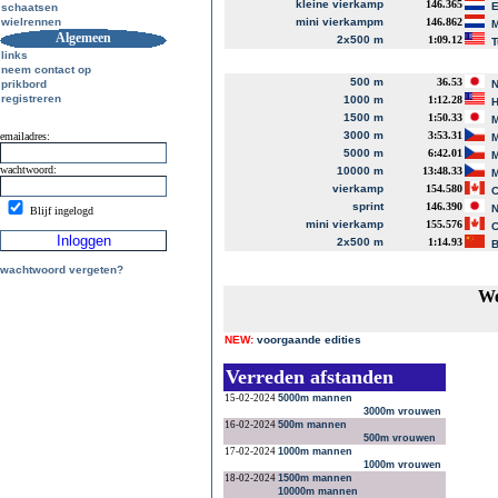
kleine vierkamp
146.365
E
schaatsen
wielrennen
mini vierkampm
146.862
M
Algemeen
2x500 m
1:09.12
T
links
neem contact op
500 m
36.53
prikbord
N
registreren
1000 m
1:12.28
H
1500 m
1:50.33
M
3000 m
3:53.31
emailadres:
M
5000 m
6:42.01
M
wachtwoord:
10000 m
13:48.33
M
vierkamp
154.580
C
sprint
146.390
N
Blijf ingelogd
mini vierkamp
155.576
C
2x500 m
1:14.93
B
wachtwoord vergeten?
We
NEW:
voorgaande edities
Verreden afstanden
15-02-2024
5000m mannen
3000m vrouwen
16-02-2024
500m mannen
500m vrouwen
17-02-2024
1000m mannen
1000m vrouwen
18-02-2024
1500m mannen
10000m mannen