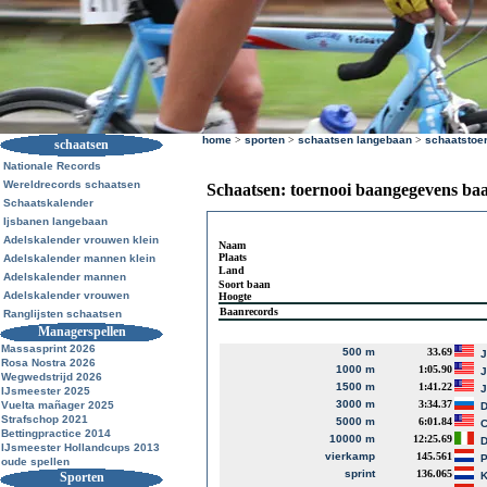
home
>
sporten
>
schaatsen langebaan
>
schaatstoe
schaatsen
Nationale Records
Wereldrecords schaatsen
Schaatsen: toernooi baangegevens ba
Schaatskalender
Ijsbanen langebaan
Adelskalender vrouwen klein
Naam
Plaats
Adelskalender mannen klein
Land
Adelskalender mannen
Soort baan
Adelskalender vrouwen
Hoogte
Baanrecords
Ranglijsten schaatsen
Managerspellen
Massasprint 2026
500 m
33.69
J
Rosa Nostra 2026
1000 m
1:05.90
J
Wegwedstrijd 2026
1500 m
1:41.22
J
IJsmeester 2025
3000 m
3:34.37
Vuelta mañager 2025
D
Strafschop 2021
5000 m
6:01.84
Bettingpractice 2014
10000 m
12:25.69
D
IJsmeester Hollandcups 2013
vierkamp
145.561
P
oude spellen
sprint
136.065
Sporten
K