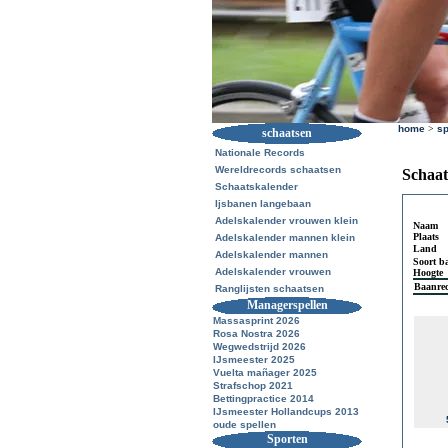
home
>
sp
schaatsen
Nationale Records
Wereldrecords schaatsen
Schaat
Schaatskalender
Ijsbanen langebaan
Adelskalender vrouwen klein
Naam
Plaats
Adelskalender mannen klein
Land
Adelskalender mannen
Soort b
Adelskalender vrouwen
Hoogte
Baanre
Ranglijsten schaatsen
Managerspellen
Massasprint 2026
Rosa Nostra 2026
Wegwedstrijd 2026
IJsmeester 2025
Vuelta mañager 2025
Strafschop 2021
Bettingpractice 2014
IJsmeester Hollandcups 2013
oude spellen
Sporten