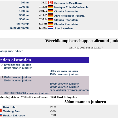
500 m
39.02
Catriona LeMay-Doan
1000 m
1:19.40
Monique Enfeldt-Garbrecht
1500 m
2:04.64
Claudia Pechstein
3000 m
4:19.99
Anni Friesinger-Postma
5000 m
7:37.84
Claudia Pechstein
vierkamp
172.818
Claudia Pechstein
mini vierkamp
171.973
Jutta Leerdam
Wereldkampioenschappen allround juni
van 17-02-2017 t/m 19-02-2017
voorgaande edities
reden afstanden
017
500m mannen junioren
1500m mannen junioren
500m vrouwen junioren
1500m vrouwen junioren
017
1000m mannen junioren
5000m mannen junioren
1000m vrouwen junioren
3000m vrouwen junioren
mini vierkamp vrouwen junioren
500-1500-1000-5000m mannen junioren
jduitslag
datum
: 17-02-2017
wereldrecord: 33.61 Pavel Kulizjnikov
500m mannen junioren
36.86
Koki Kubo
36.90
Xuefeng Sun
37.31
Ruslan Zakharov