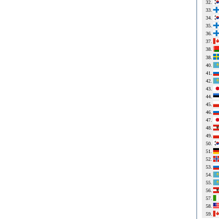
32.
33.
34.
35.
36.
37.
38.
38.
40.
41.
42.
43.
44.
45.
46.
47.
48.
49.
50.
51.
52.
53.
54.
55.
56.
57.
58.
59.