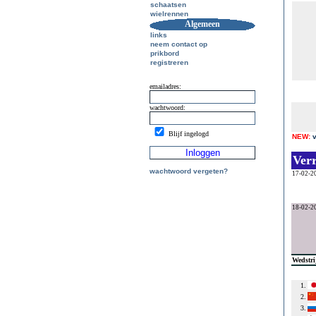
schaatsen
wielrennen
Algemeen
links
neem contact op
prikbord
registreren
emailadres:
wachtwoord:
Blijf ingelogd
NEW:
Ver
wachtwoord vergeten?
17-02-2
18-02-2
Wedstri
1.
2.
3.