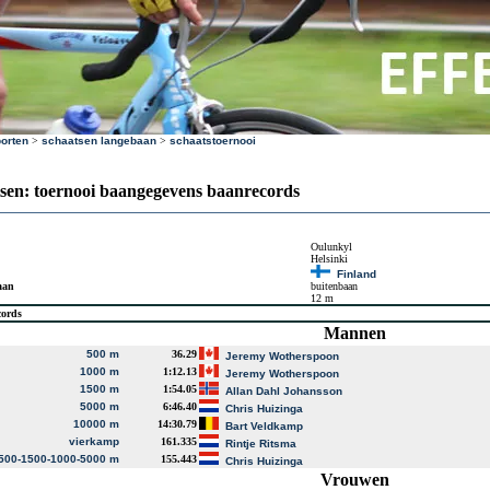
orten
>
schaatsen langebaan
>
schaatstoernooi
sen: toernooi baangegevens baanrecords
Oulunkyl
Helsinki
Finland
aan
buitenbaan
12 m
cords
Mannen
500 m
36.29
Jeremy Wotherspoon
1000 m
1:12.13
Jeremy Wotherspoon
1500 m
1:54.05
Allan Dahl Johansson
5000 m
6:46.40
Chris Huizinga
10000 m
14:30.79
Bart Veldkamp
vierkamp
161.335
Rintje Ritsma
500-1500-1000-5000 m
155.443
Chris Huizinga
Vrouwen