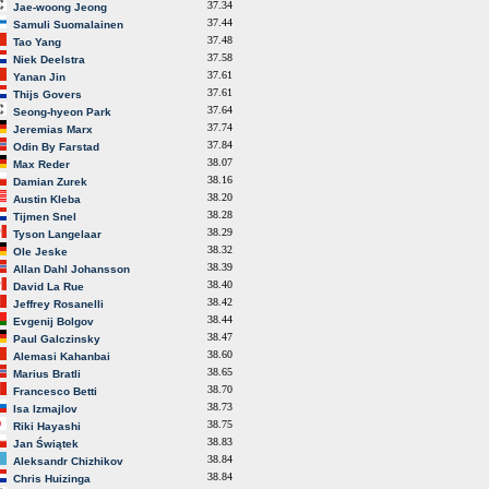
37.34
Jae-woong Jeong
37.44
Samuli Suomalainen
37.48
Tao Yang
37.58
Niek Deelstra
37.61
Yanan Jin
37.61
Thijs Govers
37.64
Seong-hyeon Park
37.74
Jeremias Marx
37.84
Odin By Farstad
38.07
Max Reder
38.16
Damian Zurek
38.20
Austin Kleba
38.28
Tijmen Snel
38.29
Tyson Langelaar
38.32
Ole Jeske
38.39
Allan Dahl Johansson
38.40
David La Rue
38.42
Jeffrey Rosanelli
38.44
Evgenij Bolgov
38.47
Paul Galczinsky
38.60
Alemasi Kahanbai
38.65
Marius Bratli
38.70
Francesco Betti
38.73
Isa Izmajlov
38.75
Riki Hayashi
38.83
Jan Świątek
38.84
Aleksandr Chizhikov
38.84
Chris Huizinga