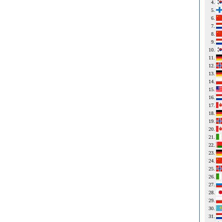
4.
5.
6.
7.
8.
9.
10.
11.
12.
13.
14.
15.
16.
17.
18.
19.
20.
21.
22.
23.
24.
25.
26.
27.
28.
29.
30.
31.