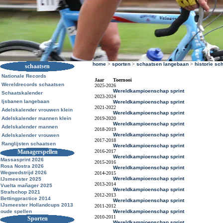
home
>
sporten
>
schaatsen langebaan
>
historie sc
schaatsen
Nationale Records
Jaar
Toernooi
Wereldrecords schaatsen
2025-2026
Wereldkampioenschap sprint
Schaatskalender
2023-2024
Ijsbanen langebaan
Wereldkampioenschap sprint
2021-2022
Adelskalender vrouwen klein
Wereldkampioenschap sprint
Adelskalender mannen klein
2019-2020
Wereldkampioenschap sprint
Adelskalender mannen
2018-2019
Wereldkampioenschap sprint
Adelskalender vrouwen
2017-2018
Ranglijsten schaatsen
Wereldkampioenschap sprint
Managerspellen
2016-2017
Wereldkampioenschap sprint
Massasprint 2026
2015-2016
Rosa Nostra 2026
Wereldkampioenschap sprint
Wegwedstrijd 2026
2014-2015
Wereldkampioenschap sprint
IJsmeester 2025
2013-2014
Vuelta mañager 2025
Wereldkampioenschap sprint
Strafschop 2021
2012-2013
Bettingpractice 2014
Wereldkampioenschap sprint
IJsmeester Hollandcups 2013
2011-2012
oude spellen
Wereldkampioenschap sprint
2010-2011
Sporten
Wereldkampioenschap sprint