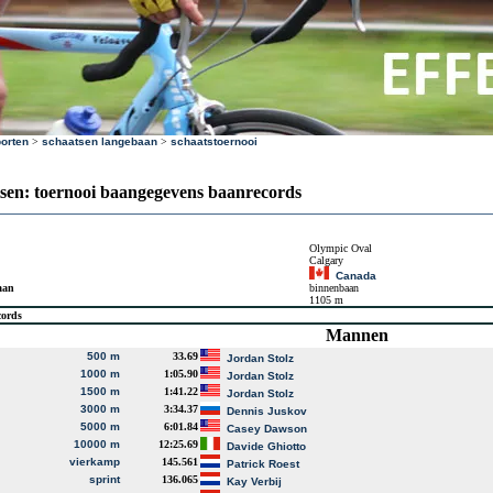
orten
>
schaatsen langebaan
>
schaatstoernooi
sen: toernooi baangegevens baanrecords
Olympic Oval
Calgary
Canada
aan
binnenbaan
1105 m
cords
Mannen
500 m
33.69
Jordan Stolz
1000 m
1:05.90
Jordan Stolz
1500 m
1:41.22
Jordan Stolz
3000 m
3:34.37
Dennis Juskov
5000 m
6:01.84
Casey Dawson
10000 m
12:25.69
Davide Ghiotto
vierkamp
145.561
Patrick Roest
sprint
136.065
Kay Verbij