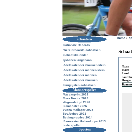
home
>
sp
schaatsen
Nationale Records
Wereldrecords schaatsen
Schaat
Schaatskalender
Ijsbanen langebaan
Adelskalender vrouwen klein
Naam
Plaats
Adelskalender mannen klein
Land
Adelskalender mannen
Soort b
Adelskalender vrouwen
Hoogte
Baanre
Ranglijsten schaatsen
Managerspellen
Massasprint 2026
Rosa Nostra 2026
Wegwedstrijd 2026
IJsmeester 2025
Vuelta mañager 2025
Strafschop 2021
Bettingpractice 2014
IJsmeester Hollandcups 2013
oude spellen
Sporten