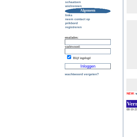
schaatsen
wielrennen
Algemeen
links
neem contact op
prikbord
registreren
emailadres:
wachtwoord:
Blijf ingelogd
wachtwoord vergeten?
NEW:
Ver
08-10-2