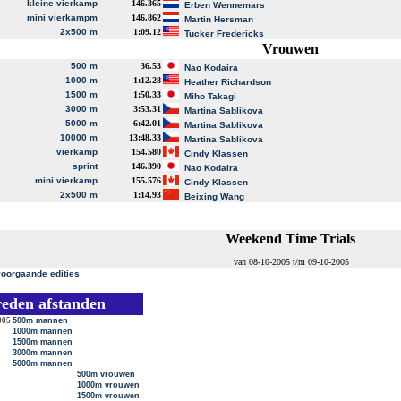
kleine vierkamp
146.365
Erben Wennemars
mini vierkampm
146.862
Martin Hersman
2x500 m
1:09.12
Tucker Fredericks
Vrouwen
500 m
36.53
Nao Kodaira
1000 m
1:12.28
Heather Richardson
1500 m
1:50.33
Miho Takagi
3000 m
3:53.31
Martina Sablikova
5000 m
6:42.01
Martina Sablikova
10000 m
13:48.33
Martina Sablikova
vierkamp
154.580
Cindy Klassen
sprint
146.390
Nao Kodaira
mini vierkamp
155.576
Cindy Klassen
2x500 m
1:14.93
Beixing Wang
Weekend Time Trials
van 08-10-2005 t/m 09-10-2005
voorgaande edities
reden afstanden
005
500m mannen
1000m mannen
1500m mannen
3000m mannen
5000m mannen
500m vrouwen
1000m vrouwen
1500m vrouwen