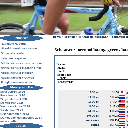
home
>
sporten
>
schaatsen langebaan
>
schaatstoe
schaatsen
Nationale Records
Wereldrecords schaatsen
Schaatsen: toernooi baangegevens ba
Schaatskalender
Ijsbanen langebaan
Adelskalender vrouwen klein
Naam
Plaats
Adelskalender mannen klein
Land
Adelskalender mannen
Soort baan
Adelskalender vrouwen
Hoogte
Baanrecords
Ranglijsten schaatsen
Managerspellen
Massasprint 2026
500 m
34.70
J
Rosa Nostra 2026
1000 m
1:08.25
K
Wegwedstrijd 2026
1500 m
1:44.47
S
IJsmeester 2025
Vuelta mañager 2025
3000 m
3:47.43
A
Strafschop 2021
5000 m
6:09.76
S
Bettingpractice 2014
10000 m
13:07.19
S
IJsmeester Hollandcups 2013
vierkamp
148.494
S
oude spellen
sprint
143.735
Sporten
J