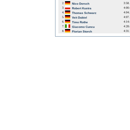
2.
3:58
Nico Dorsch
3.
4:00
Robert Kustra
4.
4:04
Thomas Schwarz
5.
4:07
Veit Dubiel
6.
4:14
Timo Rothe
7.
4:28
Giacomo Cuncu
8.
4:31
Florian Storch