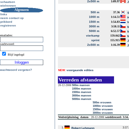
2x500 m
1:09.97
schaatsen
J
wielrennen
Algemeen
500 m
37.36
S
links
1000 m
1:14.51
H
neem contact op
prikbord
1500 m
1:54.83
I
registreren
3000 m
3:58.11
M
5000 m
6:52.57
M
emailadres:
vierkamp
159.042
M
sprint
155.915
J
wachtwoord:
2x500 m
1:16.39
J
Blijf ingelogd
wachtwoord vergeten?
NEW:
voorgaande edities
Verreden afstanden
20-12-2006
500m mannen
1000m mannen
1500m mannen
3000m mannen
5000m mannen
500m vrouwen
1000m vrouwen
1500m vrouwen
3000m vrouwen
Wedstrijduitslag
datum
: 20-12-2006
wereldrecord: 3:34
1.
3:57
Robert Lehmann