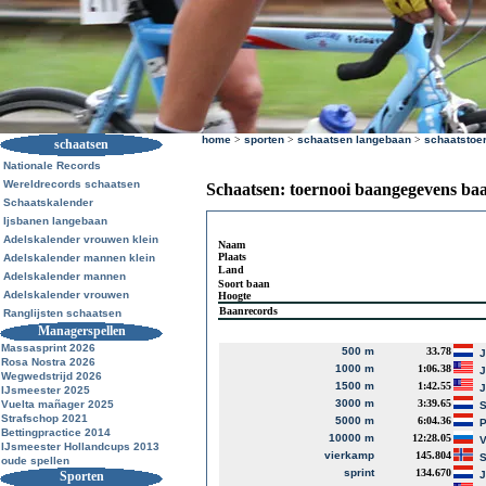
home
>
sporten
>
schaatsen langebaan
>
schaatstoe
schaatsen
Nationale Records
Wereldrecords schaatsen
Schaatsen: toernooi baangegevens ba
Schaatskalender
Ijsbanen langebaan
Adelskalender vrouwen klein
Naam
Plaats
Adelskalender mannen klein
Land
Adelskalender mannen
Soort baan
Adelskalender vrouwen
Hoogte
Baanrecords
Ranglijsten schaatsen
Managerspellen
Massasprint 2026
500 m
33.78
J
Rosa Nostra 2026
1000 m
1:06.38
J
Wegwedstrijd 2026
1500 m
1:42.55
J
IJsmeester 2025
3000 m
3:39.65
Vuelta mañager 2025
S
Strafschop 2021
5000 m
6:04.36
P
Bettingpractice 2014
10000 m
12:28.05
V
IJsmeester Hollandcups 2013
vierkamp
145.804
S
oude spellen
sprint
134.670
Sporten
J