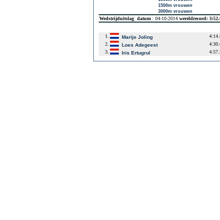
1500m vrouwen
3000m vrouwen
Wedstrijduitslag
datum
: 04-10-2014
wereldrecord: 3:52
1.
4:14
Marije Joling
2.
4:30
Loes Adegeest
3.
4:57
Iris Ertugrul