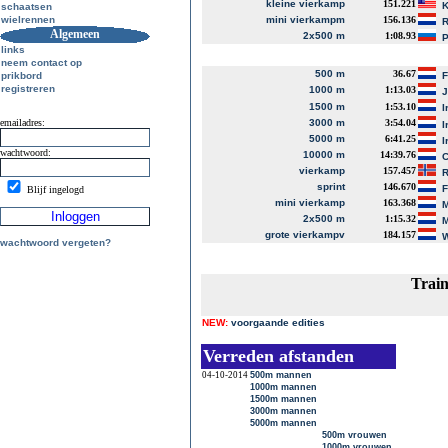
kleine vierkamp
151.221
K
schaatsen
wielrennen
mini vierkampm
156.136
R
Algemeen
2x500 m
1:08.93
P
links
neem contact op
500 m
36.67
prikbord
registreren
1000 m
1:13.03
J
1500 m
1:53.10
I
emailadres:
3000 m
3:54.04
I
5000 m
6:41.25
I
wachtwoord:
10000 m
14:39.76
C
vierkamp
157.457
R
sprint
146.670
Blijf ingelogd
mini vierkamp
163.368
M
2x500 m
1:15.32
M
grote vierkampv
184.157
W
wachtwoord vergeten?
Trai
NEW:
voorgaande edities
Verreden afstanden
04-10-2014
500m mannen
1000m mannen
1500m mannen
3000m mannen
5000m mannen
500m vrouwen
1000m vrouwen