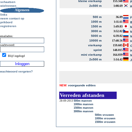
kleine vierkamp
153.348
P
schaatsen
wielrennen
2x500 m
1:08.69
K
Algemeen
links
500 m
36.09
neem contact op
1000 m
1:11.61
prikbord
B
registreren
1500 m
1:49.83
M
3000 m
3:52.02
M
5000 m
6:39.02
emailadres:
N
10000 m
17:40.56
H
wachtwoord:
vierkamp
159.605
C
sprint
148.015
H
mini vierkamp
164.039
N
Blijf ingelogd
2x500 m
1:14.42
J
wachtwoord vergeten?
NEW:
voorgaande edities
Verreden afstanden
28-09-2013
500m mannen
1000m mannen
1500m mannen
3000m mannen
500m vrouwen
1000m vrouwen
1500m vrouwen