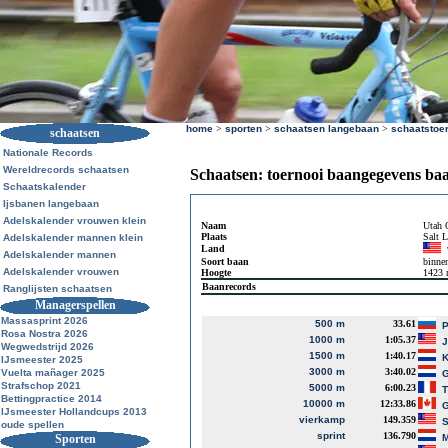
home
>
sporten
>
schaatsen langebaan
>
schaatstoe
schaatsen
Nationale Records
Wereldrecords schaatsen
Schaatsen: toernooi baangegevens ba
Schaatskalender
Ijsbanen langebaan
Adelskalender vrouwen klein
Naam
Utah 
Plaats
Salt 
Adelskalender mannen klein
Land
Adelskalender mannen
Soort baan
binne
Adelskalender vrouwen
Hoogte
1423
Baanrecords
Ranglijsten schaatsen
Managerspellen
Massasprint 2026
500 m
33.61
P
Rosa Nostra 2026
1000 m
1:05.37
J
Wegwedstrijd 2026
1500 m
1:40.17
K
IJsmeester 2025
3000 m
3:40.02
Vuelta mañager 2025
G
Strafschop 2021
5000 m
6:00.23
T
Bettingpractice 2014
10000 m
12:33.86
G
IJsmeester Hollandcups 2013
vierkamp
149.359
S
oude spellen
sprint
136.790
Sporten
M