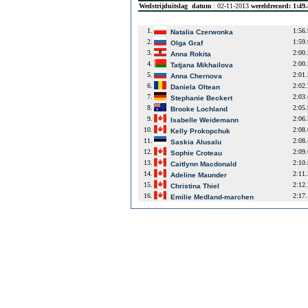
Wedstrijduitslag
datum
: 02-11-2013
wereldrecord: 1:49
1.
1:56
Natalia Czerwonka
2.
1:59
Olga Graf
3.
2:00
Anna Rokita
4.
2:00
Tatjana Mikhailova
5.
2:01
Anna Chernova
6.
2:02
Daniela Oltean
7.
2:03
Stephanie Beckert
8.
2:05
Brooke Lochland
9.
2:06
Isabelle Weidemann
10.
2:08
Kelly Prokopchuk
11.
2:08
Saskia Alusalu
12.
2:09
Sophie Croteau
13.
2:10
Caitlynn Macdonald
14.
2:11
Adeline Maunder
15.
2:12
Christina Thiel
16.
2:17
Emilie Medland-marchen