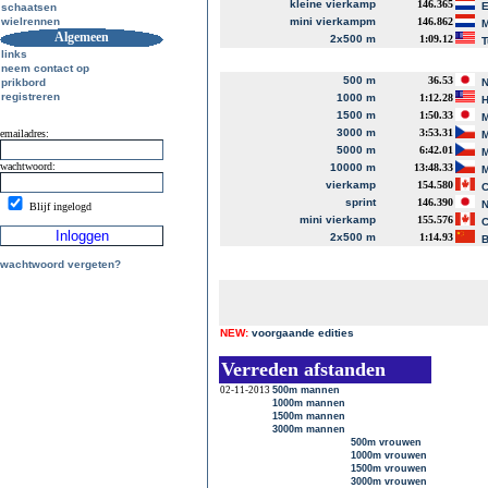
kleine vierkamp
146.365
E
schaatsen
wielrennen
mini vierkampm
146.862
M
Algemeen
2x500 m
1:09.12
T
links
neem contact op
500 m
36.53
prikbord
N
registreren
1000 m
1:12.28
H
1500 m
1:50.33
M
3000 m
3:53.31
emailadres:
M
5000 m
6:42.01
M
wachtwoord:
10000 m
13:48.33
M
vierkamp
154.580
C
sprint
146.390
N
Blijf ingelogd
mini vierkamp
155.576
C
2x500 m
1:14.93
B
wachtwoord vergeten?
NEW:
voorgaande edities
Verreden afstanden
02-11-2013
500m mannen
1000m mannen
1500m mannen
3000m mannen
500m vrouwen
1000m vrouwen
1500m vrouwen
3000m vrouwen