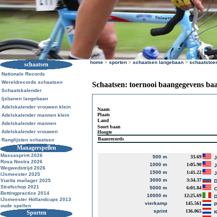
home
>
sporten
>
schaatsen langebaan
>
schaatstoe
schaatsen
Nationale Records
Wereldrecords schaatsen
Schaatsen: toernooi baangegevens ba
Schaatskalender
Ijsbanen langebaan
Adelskalender vrouwen klein
Naam
Plaats
Adelskalender mannen klein
Land
Adelskalender mannen
Soort baan
Adelskalender vrouwen
Hoogte
Baanrecords
Ranglijsten schaatsen
Managerspellen
Massasprint 2026
500 m
33.69
J
Rosa Nostra 2026
1000 m
1:05.90
J
Wegwedstrijd 2026
1500 m
1:41.22
J
IJsmeester 2025
3000 m
3:34.37
Vuelta mañager 2025
D
Strafschop 2021
5000 m
6:01.84
Bettingpractice 2014
10000 m
12:25.69
D
IJsmeester Hollandcups 2013
vierkamp
145.561
P
oude spellen
sprint
136.065
Sporten
K