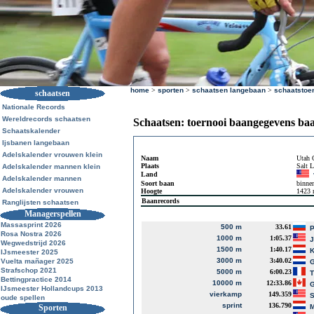
home
>
sporten
>
schaatsen langebaan
>
schaatstoe
schaatsen
Nationale Records
Wereldrecords schaatsen
Schaatsen: toernooi baangegevens ba
Schaatskalender
Ijsbanen langebaan
Adelskalender vrouwen klein
Naam
Utah 
Plaats
Salt 
Adelskalender mannen klein
Land
Adelskalender mannen
Soort baan
binne
Adelskalender vrouwen
Hoogte
1423
Baanrecords
Ranglijsten schaatsen
Managerspellen
Massasprint 2026
500 m
33.61
P
Rosa Nostra 2026
1000 m
1:05.37
J
Wegwedstrijd 2026
1500 m
1:40.17
K
IJsmeester 2025
3000 m
3:40.02
Vuelta mañager 2025
G
Strafschop 2021
5000 m
6:00.23
T
Bettingpractice 2014
10000 m
12:33.86
G
IJsmeester Hollandcups 2013
vierkamp
149.359
S
oude spellen
sprint
136.790
Sporten
M