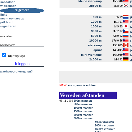
kleine vierkamp
153.348
P
schaatsen
wielrennen
2x500 m
1:08.69
K
Algemeen
links
500 m
36.09
neem contact op
1000 m
1:11.61
prikbord
B
registreren
1500 m
1:49.83
M
3000 m
3:52.02
M
5000 m
6:39.02
emailadres:
N
10000 m
17:40.56
H
wachtwoord:
vierkamp
159.605
C
sprint
148.015
H
mini vierkamp
164.039
N
Blijf ingelogd
2x500 m
1:14.42
J
wachtwoord vergeten?
NEW:
voorgaande edities
Verreden afstanden
05-11-2005
500m mannen
500m mannen
1000m mannen
1500m mannen
3000m mannen
5000m mannen
500m vrouwen
1000m vrouwen
1500m vrouwen