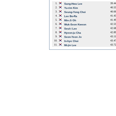
1.
39.4
Sang-Hwa Lee
2.
40.5
Yu-rim Kim
3.
40.6
Seung-Yong Choi
4.
41.4
Lee Bo-Ra
5.
41.4
Min-Ji Oh
6.
42.5
Wuk-Seon Kweon
7.
42.6
Seul-i Lee
8.
42.8
Hyeon-ju Cha
9.
43.1
Seon-Yeon Jo
10.
43.4
In-hye Choi
11.
43.7
Mi-jin Lee