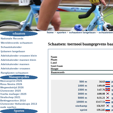
home
>
sporten
>
schaatsen langebaan
>
schaatstoe
schaatsen
Nationale Records
Wereldrecords schaatsen
Schaatsen: toernooi baangegevens ba
Schaatskalender
Ijsbanen langebaan
Adelskalender vrouwen klein
Naam
Plaats
Adelskalender mannen klein
Land
Adelskalender mannen
Soort baan
Adelskalender vrouwen
Hoogte
Baanrecords
Ranglijsten schaatsen
Managerspellen
Massasprint 2026
500 m
34.63
P
Rosa Nostra 2026
1000 m
1:09.09
K
Wegwedstrijd 2026
1500 m
1:47.76
S
IJsmeester 2025
3000 m
4:00.08
Vuelta mañager 2025
S
Strafschop 2021
5000 m
6:31.21
S
Bettingpractice 2014
10000 m
13:17.51
B
IJsmeester Hollandcups 2013
vierkamp
156.937
S
oude spellen
sprint
139.245
Sporten
P