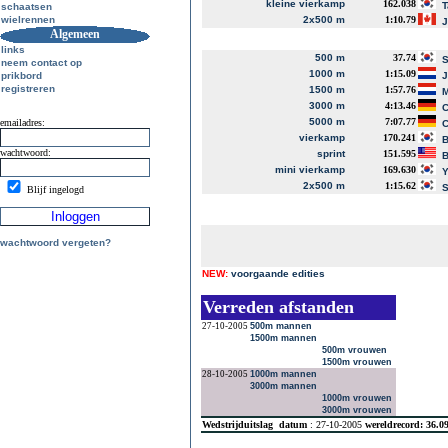
kleine vierkamp
162.038
T
schaatsen
wielrennen
2x500 m
1:10.79
J
Algemeen
links
500 m
37.74
S
neem contact op
1000 m
1:15.09
prikbord
J
registreren
1500 m
1:57.76
M
3000 m
4:13.46
C
5000 m
7:07.77
emailadres:
C
vierkamp
170.241
B
wachtwoord:
sprint
151.595
B
mini vierkamp
169.630
Y
2x500 m
1:15.62
S
Blijf ingelogd
wachtwoord vergeten?
NEW:
voorgaande edities
Verreden afstanden
27-10-2005
500m mannen
1500m mannen
500m vrouwen
1500m vrouwen
28-10-2005
1000m mannen
3000m mannen
1000m vrouwen
3000m vrouwen
Wedstrijduitslag
datum
: 27-10-2005
wereldrecord: 36.