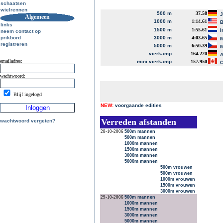
schaatsen
wielrennen
500 m
37.58
J
Algemeen
1000 m
1:14.61
B
links
1500 m
1:55.61
I
neem contact op
prikbord
3000 m
4:03.65
M
registreren
5000 m
6:50.39
M
vierkamp
164.220
A
emailadres:
mini vierkamp
157.950
C
wachtwoord:
Blijf ingelogd
NEW:
voorgaande edities
Verreden afstanden
wachtwoord vergeten?
28-10-2006
500m mannen
500m mannen
1000m mannen
1500m mannen
3000m mannen
5000m mannen
500m vrouwen
500m vrouwen
1000m vrouwen
1500m vrouwen
3000m vrouwen
29-10-2006
500m mannen
1000m mannen
1500m mannen
3000m mannen
5000m mannen