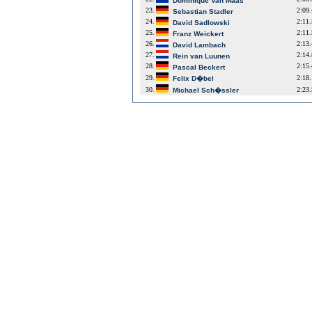
Dominique Van Maas
23.
2:09
Sebastian Stadler
24.
2:11
David Sadlowski
25.
2:11
Franz Weickert
26.
2:13
David Lambach
27.
2:14
Rein van Luunen
28.
2:15
Pascal Beckert
29.
2:18
Felix D�bel
30.
2:23
Michael Sch�ssler