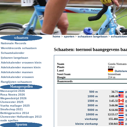
home
>
sporten
>
schaatsen langebaan
>
schaatstoe
schaatsen
Nationale Records
Wereldrecords schaatsen
Schaatsen: toernooi baangegevens ba
Schaatskalender
Ijsbanen langebaan
Adelskalender vrouwen klein
Naam
Gunda Niemann-
Plaats
Erfurt
Adelskalender mannen klein
Land
Duitslan
Adelskalender mannen
Soort baan
binnenbaan
Adelskalender vrouwen
Hoogte
214 m
Baanrecords
Ranglijsten schaatsen
Managerspellen
Massasprint 2026
500 m
34.71
P
Rosa Nostra 2026
1000 m
1:08.40
S
Wegwedstrijd 2026
1500 m
1:45.32
D
IJsmeester 2025
3000 m
3:44.06
Vuelta mañager 2025
S
Strafschop 2021
5000 m
6:14.66
S
Bettingpractice 2014
10000 m
12:53.17
S
IJsmeester Hollandcups 2013
vierkamp
155.466
J
oude spellen
kleine vierkamp
150.041
Sporten