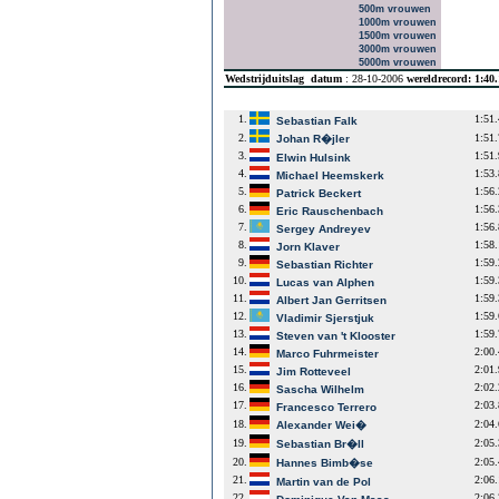
500m vrouwen
1000m vrouwen
1500m vrouwen
3000m vrouwen
5000m vrouwen
Wedstrijduitslag
datum
: 28-10-2006
wereldrecord: 1:40
1.
1:51
Sebastian Falk
2.
1:51
Johan R�jler
3.
1:51
Elwin Hulsink
4.
1:53
Michael Heemskerk
5.
1:56
Patrick Beckert
6.
1:56
Eric Rauschenbach
7.
1:56
Sergey Andreyev
8.
1:58
Jorn Klaver
9.
1:59
Sebastian Richter
10.
1:59
Lucas van Alphen
11.
1:59
Albert Jan Gerritsen
12.
1:59
Vladimir Sjerstjuk
13.
1:59
Steven van 't Klooster
14.
2:00
Marco Fuhrmeister
15.
2:01
Jim Rotteveel
16.
2:02
Sascha Wilhelm
17.
2:03
Francesco Terrero
18.
2:04
Alexander Wei�
19.
2:05
Sebastian Br�ll
20.
2:05
Hannes Bimb�se
21.
2:06
Martin van de Pol
22.
2:06