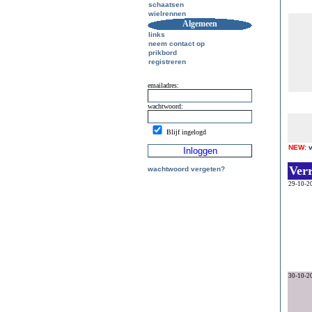
schaatsen
wielrennen
Algemeen
links
neem contact op
prikbord
registreren
emailadres:
wachtwoord:
Blijf ingelogd
NEW:
Ver
wachtwoord vergeten?
29-10-2
30-10-2