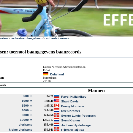
orten
>
schaatsen langebaan
>
schaatstoernooi
sen: toernooi baangegevens baanrecords
Gunda Niemann-Stirnemannstadion
Erfurt
Duitsland
aan
binnenbaan
214 m
cords
Mannen
500 m
34.71
Pavel Kulizjnikov
1000 m
1:08.40
Shani Davis
1500 m
1:45.32
Denny Morrison
3000 m
3:44.06
Sven Kramer
5000 m
6:14.66
Sverre Lunde Pedersen
10000 m
12:53.17
Sven Kramer
vierkamp
155.466
Jochem Uytdehaage
kleine vierkamp
150.041
H�vard B�kko