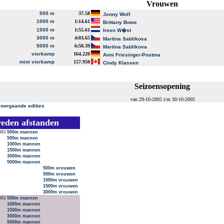
Vrouwen
500 m
37.58
Jenny Wolf
1000 m
1:14.61
Brittany Bowe
1500 m
1:55.61
Ireen W�st
3000 m
4:03.65
Martina Sablikova
5000 m
6:50.39
Martina Sablikova
vierkamp
164.220
Anni Friesinger-Postma
mini vierkamp
157.950
Cindy Klassen
Seizoensopening
van 29-10-2005 t/m 30-10-2005
voorgaande edities
reden afstanden
005
500m mannen
500m mannen
1000m mannen
1500m mannen
3000m mannen
5000m mannen
500m vrouwen
500m vrouwen
1000m vrouwen
1500m vrouwen
3000m vrouwen
005
500m mannen
1000m mannen
1500m mannen
3000m mannen
5000m mannen