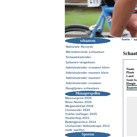
home
>
sp
schaatsen
Nationale Records
Wereldrecords schaatsen
Schaat
Schaatskalender
Ijsbanen langebaan
Adelskalender vrouwen klein
Naam
Plaats
Adelskalender mannen klein
Land
Adelskalender mannen
Soort b
Adelskalender vrouwen
Hoogte
Baanre
Ranglijsten schaatsen
Managerspellen
Massasprint 2026
Rosa Nostra 2026
Wegwedstrijd 2026
IJsmeester 2025
Vuelta mañager 2025
Strafschop 2021
Bettingpractice 2014
IJsmeester Hollandcups 2013
oude spellen
Sporten