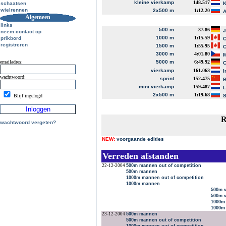
kleine vierkamp
148.517
schaatsen
K
wielrennen
2x500 m
1:12.20
A
Algemeen
links
500 m
37.86
J
neem contact op
1000 m
1:15.59
prikbord
C
registreren
1500 m
1:55.95
C
3000 m
4:01.80
M
emailadres:
5000 m
6:49.92
C
vierkamp
161.063
I
wachtwoord:
sprint
152.475
B
mini vierkamp
159.487
L
2x500 m
1:19.68
Blijf ingelogd
S
R
wachtwoord vergeten?
NEW:
voorgaande edities
Verreden afstanden
22-12-2004
500m mannen out of competition
500m mannen
1000m mannen out of competition
1000m mannen
500m v
500m 
1000m
1000m 
23-12-2004
500m mannen
500m mannen out of competition