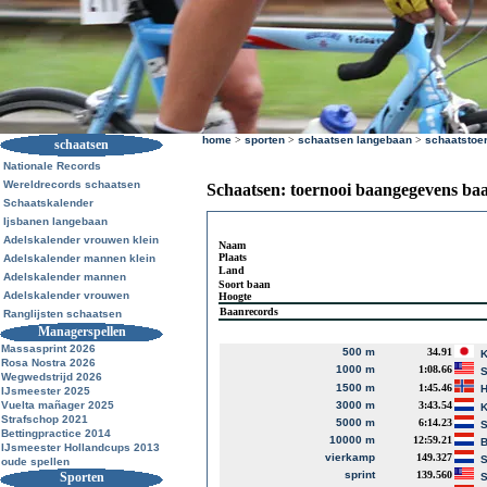
home
>
sporten
>
schaatsen langebaan
>
schaatstoe
schaatsen
Nationale Records
Wereldrecords schaatsen
Schaatsen: toernooi baangegevens ba
Schaatskalender
Ijsbanen langebaan
Adelskalender vrouwen klein
Naam
Plaats
Adelskalender mannen klein
Land
Adelskalender mannen
Soort baan
Adelskalender vrouwen
Hoogte
Baanrecords
Ranglijsten schaatsen
Managerspellen
Massasprint 2026
500 m
34.91
K
Rosa Nostra 2026
1000 m
1:08.66
S
Wegwedstrijd 2026
1500 m
1:45.46
IJsmeester 2025
Vuelta mañager 2025
3000 m
3:43.54
K
Strafschop 2021
5000 m
6:14.23
S
Bettingpractice 2014
10000 m
12:59.21
B
IJsmeester Hollandcups 2013
vierkamp
149.327
S
oude spellen
sprint
139.560
Sporten
S