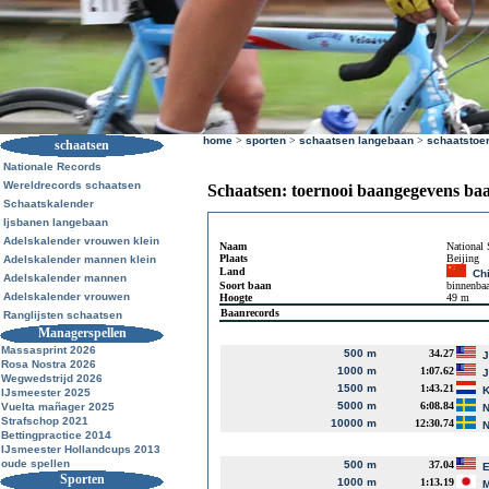
home
>
sporten
>
schaatsen langebaan
>
schaatstoe
schaatsen
Nationale Records
Wereldrecords schaatsen
Schaatsen: toernooi baangegevens ba
Schaatskalender
Ijsbanen langebaan
Adelskalender vrouwen klein
Naam
National 
Plaats
Beijing
Adelskalender mannen klein
Land
Ch
Adelskalender mannen
Soort baan
binnenba
Adelskalender vrouwen
Hoogte
49 m
Baanrecords
Ranglijsten schaatsen
Managerspellen
Massasprint 2026
500 m
34.27
J
Rosa Nostra 2026
1000 m
1:07.62
J
Wegwedstrijd 2026
1500 m
1:43.21
K
IJsmeester 2025
5000 m
6:08.84
Vuelta mañager 2025
N
Strafschop 2021
10000 m
12:30.74
N
Bettingpractice 2014
IJsmeester Hollandcups 2013
oude spellen
500 m
37.04
E
Sporten
1000 m
1:13.19
M