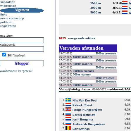
schaatsen
1500 m
1:53.28
I
wielrennen
3000 m
3:56.93
I
Algemeen
5000 m
6:43.51
I
links
neem contact op
prikbord
registreren
emailadres:
NEW:
voorgaande edities
wachtwoord:
Verreden afstanden
05-02-2022
3000m vrouwen
Blijf ingelogd
06-02-2022
5000m mannen
07-02-2022
1500m vrouwen
08-02-2022
1500m mannen
10-02-2022
5000m vrouwen
wachtwoord vergeten?
11-02-2022
10000m mannen
12-02-2022
500m mannen
13-02-2022
500m vrouwen
17-02-2022
1000m vrouwen
18-02-2022
1000m mannen
Wedstrijduitslag
datum
: 06-02-2022
wereldrecord: 5:58
1.
6:08
Nils Van Der Poel
2.
6:09
Patrick Roest
3.
6:09
Hallgeir Engebr�ten
4.
6:10
Sergej Trofimov
5.
6:13
jorrit Bergsma
6.
6:15
Aleksandr Rumjantsev
7.
6:16
Bart Swings