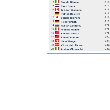
8.
6:16
Davide Ghiotto
9.
6:17
Sven Kramer
10.
6:19
Ted-Jan Bloemen
11.
6:19
Patrick Beckert
12.
6:19
Seitaro Ichinohe
13.
6:19
Felix Rijhnen
14.
6:21
Ruslan Zakharov
15.
6:21
Michele Malfatti
16.
6:21
Emery Lehman
17.
6:25
Ethan Cepuran
18.
6:27
Livio Wenger
19.
6:28
Viktor Hald Thorup
20.
6:30
Andrea Giovannini