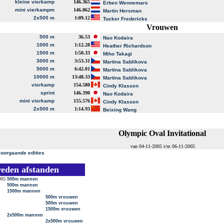
kleine vierkamp
146.365
Erben Wennemars
mini vierkampm
146.862
Martin Hersman
2x500 m
1:09.12
Tucker Fredericks
Vrouwen
500 m
36.53
Nao Kodaira
1000 m
1:12.28
Heather Richardson
1500 m
1:50.33
Miho Takagi
3000 m
3:53.31
Martina Sablikova
5000 m
6:42.01
Martina Sablikova
10000 m
13:48.33
Martina Sablikova
vierkamp
154.580
Cindy Klassen
sprint
146.390
Nao Kodaira
mini vierkamp
155.576
Cindy Klassen
2x500 m
1:14.93
Beixing Wang
Olympic Oval Invitational
van 04-11-2005 t/m 06-11-2005
voorgaande edities
reden afstanden
005
500m mannen
500m mannen
1500m mannen
500m vrouwen
500m vrouwen
1500m vrouwen
2x500m mannen
2x500m vrouwen