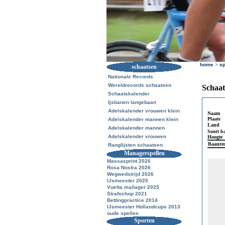
home
>
sp
schaatsen
Nationale Records
Wereldrecords schaatsen
Schaat
Schaatskalender
Ijsbanen langebaan
Adelskalender vrouwen klein
Naam
Plaats
Adelskalender mannen klein
Land
Adelskalender mannen
Soort b
Adelskalender vrouwen
Hoogte
Baanre
Ranglijsten schaatsen
Managerspellen
Massasprint 2026
Rosa Nostra 2026
Wegwedstrijd 2026
IJsmeester 2025
Vuelta mañager 2025
Strafschop 2021
Bettingpractice 2014
IJsmeester Hollandcups 2013
oude spellen
Sporten