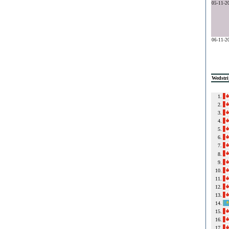
05-11-2
06-11-2
Wedstri
1.
2.
3.
4.
5.
6.
7.
8.
9.
10.
11.
12.
13.
14.
15.
16.
17.