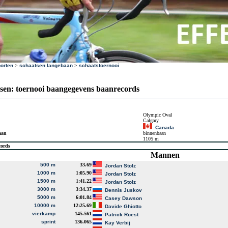
orten
>
schaatsen langebaan
>
schaatstoernooi
sen: toernooi baangegevens baanrecords
Olympic Oval
Calgary
Canada
aan
binnenbaan
1105 m
cords
Mannen
500 m
33.69
Jordan Stolz
1000 m
1:05.90
Jordan Stolz
1500 m
1:41.22
Jordan Stolz
3000 m
3:34.37
Dennis Juskov
5000 m
6:01.84
Casey Dawson
10000 m
12:25.69
Davide Ghiotto
vierkamp
145.561
Patrick Roest
sprint
136.065
Kay Verbij