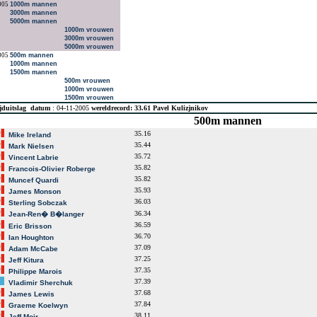
005
1000m mannen
3000m mannen
5000m mannen
1000m vrouwen
3000m vrouwen
5000m vrouwen
005
500m mannen
1000m mannen
1500m mannen
500m vrouwen
1000m vrouwen
1500m vrouwen
jduitslag
datum
: 04-11-2005
wereldrecord: 33.61 Pavel Kulizjnikov
500m mannen
35.16
Mike Ireland
35.44
Mark Nielsen
35.72
Vincent Labrie
35.82
Francois-Olivier Roberge
35.82
Muncef Quardi
35.93
James Monson
36.03
Sterling Sobczak
36.34
Jean-Ren� B�langer
36.59
Eric Brisson
36.70
Ian Houghton
37.09
Adam McCabe
37.25
Jeff Kitura
37.35
Philippe Marois
37.39
Vladimir Sherchuk
37.68
James Lewis
37.84
Graeme Koelwyn
38.11
Jeff Moir