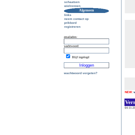
schaatsen
wielrennen
Algemeen
links
neem contact op
prikbord
registreren
emailadres:
wachtwoord:
Blijf ingelogd
wachtwoord vergeten?
NEW:
Ver
04-11-2