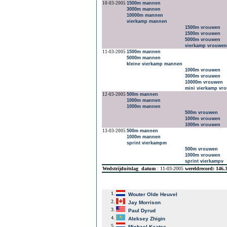
10-03-2005
1500m mannen
3000m mannen
10000m mannen
vierkamp mannen
1500m vrouwen
1500m vrouwen
5000m vrouwen
vierkamp vrouwe
11-03-2005
1500m mannen
5000m mannen
kleine vierkamp mannen
1000m vrouwen
3000m vrouwen
10000m vrouwen
mini vierkamp v
12-03-2005
500m mannen
1000m mannen
1000m mannen
500m vrouwen
1000m vrouwen
1000m vrouwen
13-03-2005
500m mannen
1000m mannen
sprint vierkampm
500m vrouwen
1000m vrouwen
sprint vierkampv
Wedstrijduitslag
datum
: 11-03-2005
wereldrecord: 146
1.
Wouter Olde Heuvel
2.
Jay Morrison
3.
Paul Dyrud
4.
Aleksey Zhigin
5.
Michael Kaatee