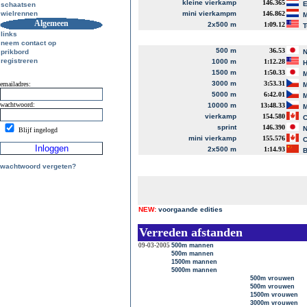
kleine vierkamp
146.365
E
schaatsen
wielrennen
mini vierkampm
146.862
M
Algemeen
2x500 m
1:09.12
T
links
neem contact op
500 m
36.53
prikbord
N
registreren
1000 m
1:12.28
H
1500 m
1:50.33
M
3000 m
3:53.31
emailadres:
M
5000 m
6:42.01
M
wachtwoord:
10000 m
13:48.33
M
vierkamp
154.580
C
sprint
146.390
N
Blijf ingelogd
mini vierkamp
155.576
C
2x500 m
1:14.93
B
wachtwoord vergeten?
NEW:
voorgaande edities
Verreden afstanden
09-03-2005
500m mannen
500m mannen
1500m mannen
5000m mannen
500m vrouwen
500m vrouwen
1500m vrouwen
3000m vrouwen