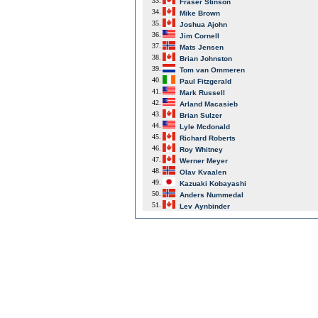
33.
Fraser Stinson
34.
Mike Brown
35.
Joshua Ajohn
36.
Jim Cornell
37.
Mats Jensen
38.
Brian Johnston
39.
Tom van Ommeren
40.
Paul Fitzgerald
41.
Mark Russell
42.
Arland Macasieb
43.
Brian Sulzer
44.
Lyle Mcdonald
45.
Richard Roberts
46.
Roy Whitney
47.
Werner Meyer
48.
Olav Kvaalen
49.
Kazuaki Kobayashi
50.
Anders Nummedal
51.
Lev Aynbinder