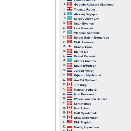
6.
�ystein Kvikstad Skoglund
7.
Thomas Falger
8.
Aleksej Beljajev
9.
Sergey Andreyev
10.
Stian Elvenes
11.
Lars Kvaalen
12.
Vladimir Sherchuk
13.
Reidar Bohlin Borgersen
14.
Eirik Pedersen
15.
Hiroaki Hara
16.
Eivind Lia
17.
Daniel Knoester
18.
Alisher Umarov
19.
Edvin B�rdsen
20.
Jurgen Meijer
21.
H�vard Myklebust
22.
Are Eri Bjelland
23.
Tim Kury
24.
Magnar Solberg
25.
Iedo Beeksma
26.
Willem van den Heuvel
27.
Kent Kolnes
28.
Dan Adlam
29.
Matt Nykolichuk
30.
Drew Schemmer
31.
Kirk Fogdall
32.
Maciej Gąsienica