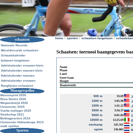
home
>
sporten
>
schaatsen langebaan
>
schaatstoe
schaatsen
Nationale Records
Wereldrecords schaatsen
Schaatsen: toernooi baangegevens ba
Schaatskalender
Ijsbanen langebaan
Adelskalender vrouwen klein
Naam
Plaats
Adelskalender mannen klein
Land
Adelskalender mannen
Soort baan
Adelskalender vrouwen
Hoogte
Baanrecords
Ranglijsten schaatsen
Managerspellen
Massasprint 2026
500 m
33.69
J
Rosa Nostra 2026
1000 m
1:05.90
J
Wegwedstrijd 2026
1500 m
1:41.22
J
IJsmeester 2025
3000 m
3:34.37
Vuelta mañager 2025
D
Strafschop 2021
5000 m
6:01.84
Bettingpractice 2014
10000 m
12:25.69
D
IJsmeester Hollandcups 2013
vierkamp
145.561
P
oude spellen
sprint
136.065
Sporten
K