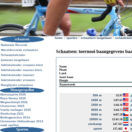
home
>
sporten
>
schaatsen langebaan
>
schaatstoe
schaatsen
Nationale Records
Wereldrecords schaatsen
Schaatsen: toernooi baangegevens ba
Schaatskalender
Ijsbanen langebaan
Adelskalender vrouwen klein
Naam
Plaats
Adelskalender mannen klein
Land
Adelskalender mannen
Soort baan
Adelskalender vrouwen
Hoogte
Baanrecords
Ranglijsten schaatsen
Managerspellen
Massasprint 2026
500 m
33.97
J
Rosa Nostra 2026
1000 m
1:07.63
J
Wegwedstrijd 2026
1500 m
1:44.16
J
IJsmeester 2025
Vuelta mañager 2025
3000 m
3:44.73
Strafschop 2021
5000 m
6:07.58
M
Bettingpractice 2014
10000 m
12:41.56
N
IJsmeester Hollandcups 2013
vierkamp
147.567
S
oude spellen
sprint
137.465
Sporten
T