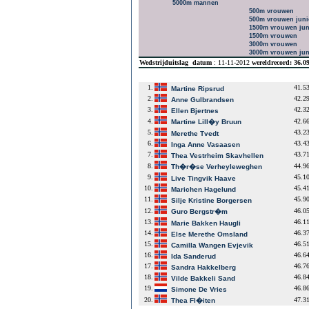
5000m mannen
500m vrouwen
500m vrouwen juni
1500m vrouwen jun
1500m vrouwen
3000m vrouwen
3000m vrouwen jun
Wedstrijduitslag
datum
: 11-11-2012
wereldrecord: 36.
1.
41.5
Martine Ripsrud
2.
42.2
Anne Gulbrandsen
3.
42.3
Ellen Bjertnes
4.
42.6
Martine Lill�y Bruun
5.
43.2
Merethe Tvedt
6.
43.4
Inga Anne Vasaasen
7.
43.7
Thea Vestrheim Skavhellen
8.
44.9
Th�r�se Verheyleweghen
9.
45.1
Live Tingvik Haave
10.
45.4
Marichen Hagelund
11.
45.9
Silje Kristine Borgersen
12.
46.0
Guro Bergstr�m
13.
46.1
Marie Bakken Haugli
14.
46.3
Else Merethe Omsland
15.
46.5
Camilla Wangen Evjevik
16.
46.6
Ida Sanderud
17.
46.7
Sandra Hakkelberg
18.
46.8
Vilde Bakkeli Sand
19.
46.8
Simone De Vries
20.
47.3
Thea Fl�iten