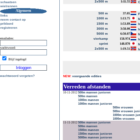
2x500 m
1:11.55
schaatsen
C
wielrennen
Algemeen
500 m
37.05
links
1000 m
1:13.75
M
neem contact op
prikbord
1500 m
1:53.89
I
registreren
3000 m
3:58.00
I
5000 m
6:50.07
M
emailadres:
vierkamp
158.974
I
sprint
148.870
M
wachtwoord:
2x500 m
1:19.51
I
Blijf ingelogd
wachtwoord vergeten?
NEW:
voorgaande edities
Verreden afstanden
10-11-2012
500m mannen junioren
500m mannen
1000m mannen
1000m mannen junioren
500m vrouwen
500m vrouwen juni
1000m vrouwen jun
1000m vrouwen
11-11-2012
500m mannen junioren
500m mannen
1500m mannen
1500m mannen junioren
5000m mannen junioren