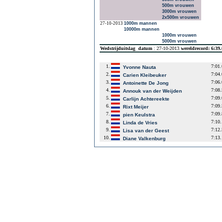
500m vrouwen
3000m vrouwen
2x500m vrouwen
27-10-2013
1000m mannen
10000m mannen
1000m vrouwen
5000m vrouwen
Wedstrijduitslag
datum
: 27-10-2013
wereldrecord: 6:39
1.
7:01
Yvonne Nauta
2.
7:04
Carien Kleibeuker
3.
7:06
Antoinette De Jong
4.
7:08
Annouk van der Weijden
5.
7:09
Carlijn Achtereekte
6.
7:09
Rixt Meijer
7.
7:09
pien Keulstra
8.
7:10
Linda de Vries
9.
7:12
Lisa van der Geest
10.
7:13
Diane Valkenburg