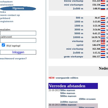
kleine vierkamp
151.221
K
schaatsen
wielrennen
mini vierkampm
156.136
R
Algemeen
2x500 m
1:08.93
P
links
neem contact op
500 m
36.67
prikbord
registreren
1000 m
1:13.03
J
1500 m
1:53.10
I
emailadres:
3000 m
3:54.04
I
5000 m
6:41.25
I
wachtwoord:
10000 m
14:39.76
C
vierkamp
157.457
R
sprint
146.670
Blijf ingelogd
mini vierkamp
163.368
M
2x500 m
1:15.32
M
grote vierkampv
184.157
W
wachtwoord vergeten?
Neder
NEW:
voorgaande edities
Verreden afstanden
25-10-2013
500m mannen
500m mannen
5000m mannen
1500m vrouwen
2x500m mannen
26-10-2013
1500m mannen
500m vrouwen