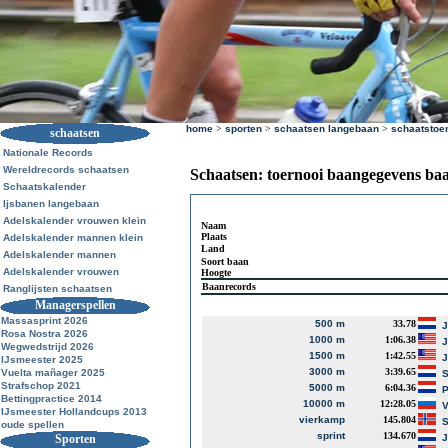
home
>
sporten
>
schaatsen langebaan
>
schaatstoe
schaatsen
Nationale Records
Wereldrecords schaatsen
Schaatsen: toernooi baangegevens ba
Schaatskalender
Ijsbanen langebaan
Adelskalender vrouwen klein
Naam
Plaats
Adelskalender mannen klein
Land
Adelskalender mannen
Soort baan
Adelskalender vrouwen
Hoogte
Baanrecords
Ranglijsten schaatsen
Managerspellen
Massasprint 2026
500 m
33.78
J
Rosa Nostra 2026
1000 m
1:06.38
J
Wegwedstrijd 2026
1500 m
1:42.55
J
IJsmeester 2025
3000 m
3:39.65
Vuelta mañager 2025
S
Strafschop 2021
5000 m
6:04.36
P
Bettingpractice 2014
10000 m
12:28.05
V
IJsmeester Hollandcups 2013
vierkamp
145.804
S
oude spellen
sprint
134.670
Sporten
J