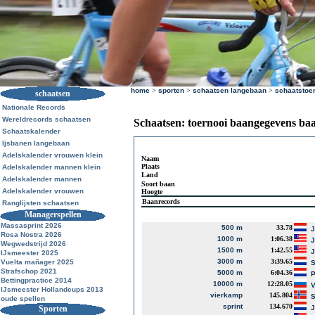
home
>
sporten
>
schaatsen langebaan
>
schaatstoe
schaatsen
Nationale Records
Wereldrecords schaatsen
Schaatsen: toernooi baangegevens ba
Schaatskalender
Ijsbanen langebaan
Adelskalender vrouwen klein
Naam
Plaats
Adelskalender mannen klein
Land
Adelskalender mannen
Soort baan
Adelskalender vrouwen
Hoogte
Baanrecords
Ranglijsten schaatsen
Managerspellen
Massasprint 2026
500 m
33.78
J
Rosa Nostra 2026
1000 m
1:06.38
J
Wegwedstrijd 2026
1500 m
1:42.55
J
IJsmeester 2025
3000 m
3:39.65
Vuelta mañager 2025
S
Strafschop 2021
5000 m
6:04.36
P
Bettingpractice 2014
10000 m
12:28.05
V
IJsmeester Hollandcups 2013
vierkamp
145.804
S
oude spellen
sprint
134.670
Sporten
J