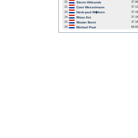
21.
37.0
Stevin Hilbrands
22.
37.1
Coen Wesselmann
23.
37.1
Henk-paul M�hren
24.
37.1
Rhian Ket
25.
37.5
Wouter Borst
26.
66.8
Michael Poot