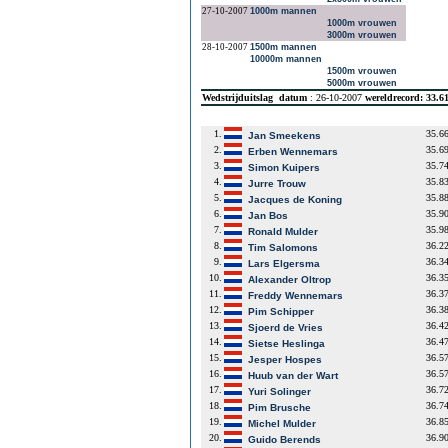
27-10-2007
1000m mannen
1000m vrouwen
3000m vrouwen
28-10-2007
1500m mannen
10000m mannen
1500m vrouwen
5000m vrouwen
Wedstrijduitslag
datum
: 26-10-2007
wereldrecord: 33.6
1.
35.6
Jan Smeekens
2.
35.6
Erben Wennemars
3.
35.7
Simon Kuipers
4.
35.8
Jurre Trouw
5.
35.8
Jacques de Koning
6.
35.9
Jan Bos
7.
35.9
Ronald Mulder
8.
36.2
Tim Salomons
9.
36.3
Lars Elgersma
10.
36.3
Alexander Oltrop
11.
36.3
Freddy Wennemars
12.
36.3
Pim Schipper
13.
36.4
Sjoerd de Vries
14.
36.4
Sietse Heslinga
15.
36.5
Jesper Hospes
16.
36.5
Huub van der Wart
17.
36.7
Yuri Solinger
18.
36.7
Pim Brusche
19.
36.8
Michel Mulder
20.
36.9
Guido Berends