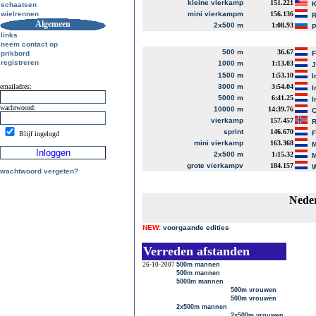
kleine vierkamp
151.221
K
schaatsen
wielrennen
mini vierkampm
156.136
R
Algemeen
2x500 m
1:08.93
P
links
neem contact op
500 m
36.67
prikbord
registreren
1000 m
1:13.03
J
1500 m
1:53.10
I
emailadres:
3000 m
3:54.04
I
5000 m
6:41.25
I
wachtwoord:
10000 m
14:39.76
C
vierkamp
157.457
R
sprint
146.670
Blijf ingelogd
mini vierkamp
163.368
M
2x500 m
1:15.32
M
grote vierkampv
184.157
W
wachtwoord vergeten?
Neder
NEW:
voorgaande edities
Verreden afstanden
26-10-2007
500m mannen
500m mannen
5000m mannen
500m vrouwen
500m vrouwen
2x500m mannen
2x500m vrouwen